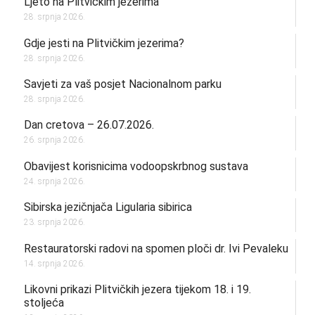
Ljeto na Plitvičkim jezerima
28. srpnja 2026.
Gdje jesti na Plitvičkim jezerima?
28. srpnja 2026.
Savjeti za vaš posjet Nacionalnom parku
28. srpnja 2026.
Dan cretova – 26.07.2026.
26. srpnja 2026.
Obavijest korisnicima vodoopskrbnog sustava
24. srpnja 2026.
Sibirska jezičnjača Ligularia sibirica
23. srpnja 2026.
Restauratorski radovi na spomen ploči dr. Ivi Pevaleku
14. srpnja 2026.
Likovni prikazi Plitvičkih jezera tijekom 18. i 19.
stoljeća