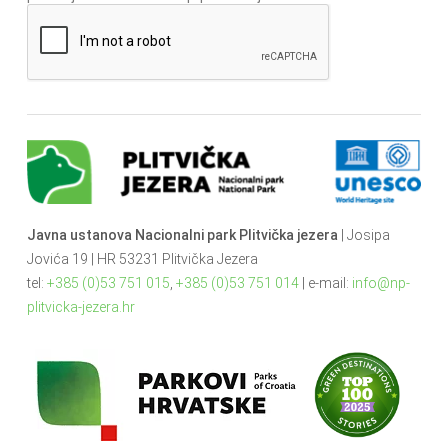
Javna ustanova Nacionalni park Plitvička jezera
| Josipa
Jovića 19 | HR 53231 Plitvička Jezera
tel:
+385 (0)53 751 015
,
+385 (0)53 751 014
| e-mail:
info@np-
plitvicka-jezera.hr