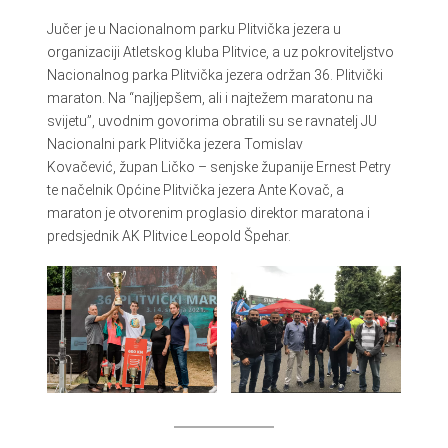
Jučer je u Nacionalnom parku Plitvička jezera u
organizaciji Atletskog kluba Plitvice, a uz pokroviteljstvo
Nacionalnog parka Plitvička jezera održan 36. Plitvički
maraton. Na “najljepšem, ali i najtežem maratonu na
svijetu”, uvodnim govorima obratili su se ravnatelj JU
Nacionalni park Plitvička jezera Tomislav
Kovačević, župan Ličko – senjske županije Ernest Petry
te načelnik Općine Plitvička jezera Ante Kovač, a
maraton je otvorenim proglasio direktor maratona i
predsjednik AK Plitvice Leopold Špehar.