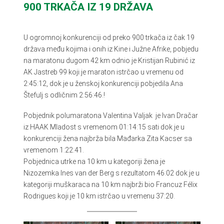
900 TRKAČA IZ 19 DRŽAVA
U ogromnoj konkurenciji od preko 900 trkača iz čak 19
država među kojima i onih iz Kine i Južne Afrike, pobjedu
na maratonu dugom 42 km odnio je Kristijan Rubinić iz
AK Jastreb 99 koji je maraton istrčao u vremenu od
2:45:12, dok je u ženskoj konkurenciji pobjedila Ana
Štefulj s odličnim 2:56:46.!
Pobjednik polumaratona Valentina Valjak je Ivan Dračar
iz HAAK Mladost s vremenom 01:14:15 sati dok je u
konkurenciji žena najbrža bila Mađarka Zita Kacser sa
vremenom 1:22:41.
Pobjednica utrke na 10 km u kategoriji žena je
Nizozemka Ines van der Berg s rezultatom 46:02 dok je u
kategoriji muškaraca na 10 km najbrži bio Francuz Félix
Rodrigues koji je 10 km istrčao u vremenu 37:20.