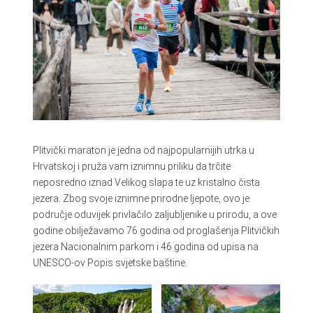
Plitvički maraton je jedna od najpopularnijih utrka u
Hrvatskoj i pruža vam iznimnu priliku da trčite
neposredno iznad Velikog slapa te uz kristalno čista
jezera. Zbog svoje iznimne prirodne ljepote, ovo je
područje oduvijek privlačilo zaljubljenike u prirodu, a ove
godine obilježavamo 76 godina od proglašenja Plitvičkih
jezera Nacionalnim parkom i 46 godina od upisa na
UNESCO-ov Popis svjetske baštine.