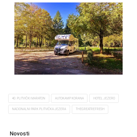
40. PLITVIČKI MARATON
AUTOKAMP KORANA
HOTEL JEZERO
NACIONALNI PARK PLITVIČKA JEZERA
THEGREATREFRESH
Novosti