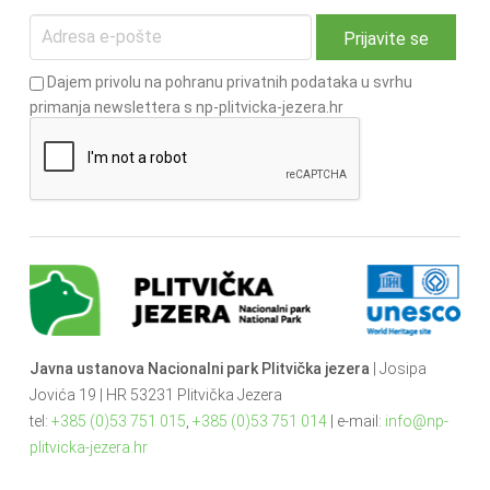
Dajem privolu na pohranu privatnih podataka u svrhu
primanja newslettera s np-plitvicka-jezera.hr
Javna ustanova Nacionalni park Plitvička jezera
| Josipa
Jovića 19 | HR 53231 Plitvička Jezera
tel:
+385 (0)53 751 015
,
+385 (0)53 751 014
| e-mail:
info@np-
plitvicka-jezera.hr