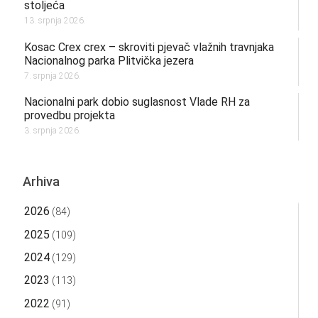
stoljeća
13. srpnja 2026.
Kosac Crex crex – skroviti pjevač vlažnih travnjaka
Nacionalnog parka Plitvička jezera
7. srpnja 2026.
Nacionalni park dobio suglasnost Vlade RH za
provedbu projekta
3. srpnja 2026.
Arhiva
2026
(84)
2025
(109)
2024
(129)
2023
(113)
2022
(91)