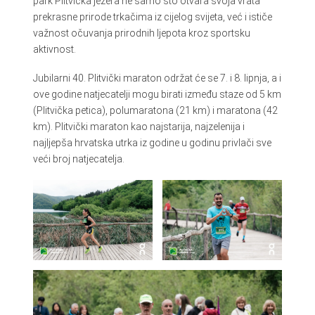
park Plitvička jezera ne samo što otvara svoja vrata
prekrasne prirode trkačima iz cijelog svijeta, već i ističe
važnost očuvanja prirodnih ljepota kroz sportsku
aktivnost.
Jubilarni 40. Plitvički maraton održat će se 7. i 8. lipnja, a i
ove godine natjecatelji mogu birati između staze od 5 km
(Plitvička petica), polumaratona (21 km) i maratona (42
km). Plitvički maraton kao najstarija, najzelenija i
najljepša hrvatska utrka iz godine u godinu privlači sve
veći broj natjecatelja.