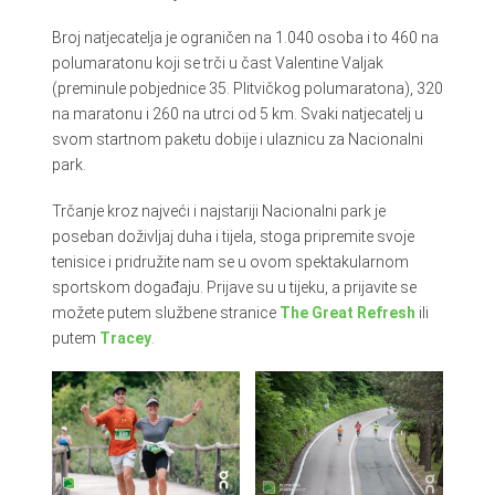
Broj natjecatelja je ograničen na 1.040 osoba i to 460 na
polumaratonu koji se trči u čast Valentine Valjak
(preminule pobjednice 35. Plitvičkog polumaratona), 320
na maratonu i 260 na utrci od 5 km. Svaki natjecatelj u
svom startnom paketu dobije i ulaznicu za Nacionalni
park.
Trčanje kroz najveći i najstariji Nacionalni park je
poseban doživljaj duha i tijela, stoga pripremite svoje
tenisice i pridružite nam se u ovom spektakularnom
sportskom događaju. Prijave su u tijeku, a prijavite se
možete putem službene stranice
The Great Refresh
ili
putem
Tracey
.