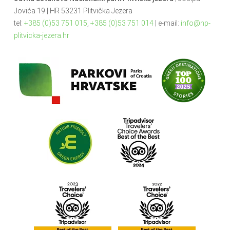
Jovića 19 | HR 53231 Plitvička Jezera
tel:
+385 (0)53 751 015
,
+385 (0)53 751 014
| e-mail:
info@np-
plitvicka-jezera.hr