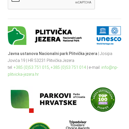
Javna ustanova Nacionalni park Plitvička jezera
| Josipa
Jovića 19 | HR 53231 Plitvička Jezera
tel:
+385 (0)53 751 015
,
+385 (0)53 751 014
| e-mail:
info@np-
plitvicka-jezera.hr