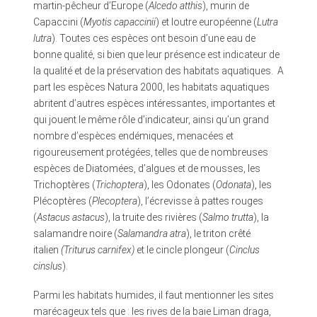
martin-pêcheur d’Europe (
Alcedo atthis
), murin de
Capaccini (
Myotis capaccinii
) et loutre européenne (
Lutra
lutra
). Toutes ces espèces ont besoin d’une eau de
bonne qualité, si bien que leur présence est indicateur de
la qualité et de la préservation des habitats aquatiques. A
part les espèces Natura 2000, les habitats aquatiques
abritent d’autres espèces intéressantes, importantes et
qui jouent le même rôle d’indicateur, ainsi qu’un grand
nombre d’espèces endémiques, menacées et
rigoureusement protégées, telles que de nombreuses
espèces de Diatomées, d’algues et de mousses, les
Trichoptères (
Trichoptera
), les Odonates (
Odonata
), les
Plécoptères (
Plecoptera
), l’écrevisse à pattes rouges
(
Astacus astacus
), la truite des rivières (
Salmo trutta
), la
salamandre noire (
Salamandra atra
), le triton crêté
italien
(Triturus carnifex)
et le cincle plongeur (
Cinclus
cinslus
).
Parmi les habitats humides, il faut mentionner les sites
marécageux tels que : les rives de la baie Liman draga,