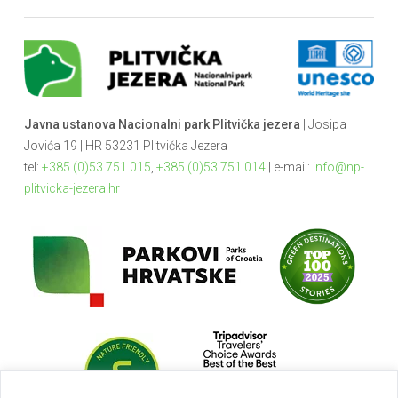
Javna ustanova Nacionalni park Plitvička jezera
| Josipa
Jovića 19 | HR 53231 Plitvička Jezera
tel:
+385 (0)53 751 015
,
+385 (0)53 751 014
| e-mail:
info@np-
plitvicka-jezera.hr