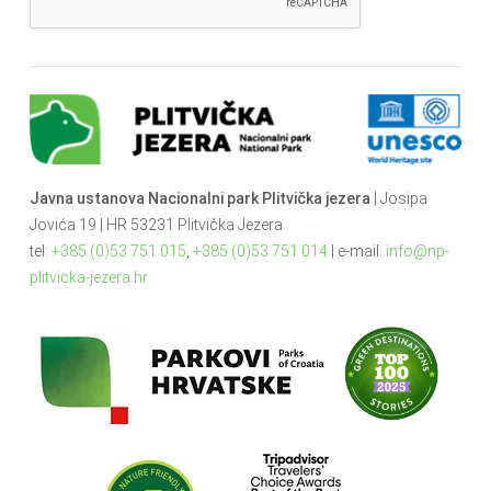
Javna ustanova Nacionalni park Plitvička jezera
| Josipa
Jovića 19 | HR 53231 Plitvička Jezera
tel:
+385 (0)53 751 015
,
+385 (0)53 751 014
| e-mail:
info@np-
plitvicka-jezera.hr