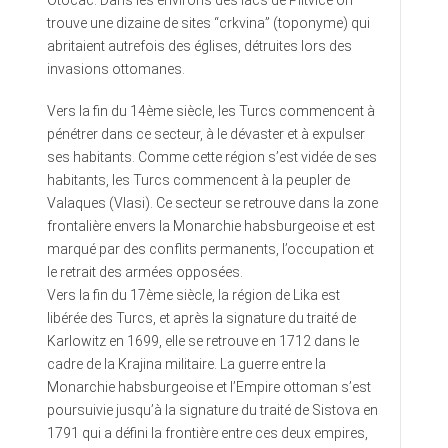
Otočac. Dans les environs des lacs de Plitvice on
trouve une dizaine de sites “crkvina” (toponyme) qui
abritaient autrefois des églises, détruites lors des
invasions ottomanes.
Vers la fin du 14ème siècle, les Turcs commencent à
pénétrer dans ce secteur, à le dévaster et à expulser
ses habitants. Comme cette région s’est vidée de ses
habitants, les Turcs commencent à la peupler de
Valaques (Vlasi). Ce secteur se retrouve dans la zone
frontalière envers la Monarchie habsburgeoise et est
marqué par des conflits permanents, l’occupation et
le retrait des armées opposées.
Vers la fin du 17ème siècle, la région de Lika est
libérée des Turcs, et après la signature du traité de
Karlowitz en 1699, elle se retrouve en 1712 dans le
cadre de la Krajina militaire. La guerre entre la
Monarchie habsburgeoise et l’Empire ottoman s’est
poursuivie jusqu’à la signature du traité de Sistova en
1791 qui a défini la frontière entre ces deux empires,