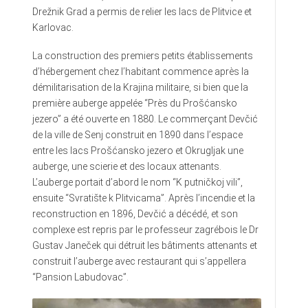
Drežnik Grad a permis de relier les lacs de Plitvice et
Karlovac.
La construction des premiers petits établissements
d’hébergement chez l’habitant commence après la
démilitarisation de la Krajina militaire, si bien que la
première auberge appelée “Près du Prošćansko
jezero” a été ouverte en 1880. Le commerçant Devčić
de la ville de Senj construit en 1890 dans l’espace
entre les lacs Prošćansko jezero et Okrugljak une
auberge, une scierie et des locaux attenants.
L’auberge portait d’abord le nom “K putničkoj vili”,
ensuite “Svratište k Plitvicama”. Après l’incendie et la
reconstruction en 1896, Devčić a décédé, et son
complexe est repris par le professeur zagrébois le Dr
Gustav Janeček qui détruit les bâtiments attenants et
construit l’auberge avec restaurant qui s’appellera
“Pansion Labudovac”.