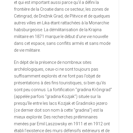
et qui est important aussi parce qu’il a défini la
frontière de la Croatie dans ce secteur, les zones de
Cetingrad, de Drežnik Grad, de Plitvice et de quelques
autres villes en Lika étant rattachées à la Monarchie
habsburgeoise. La démilitarisation de la Krajina
militaire en 1871 marque le début d’une vie nouvelle
dans cet espace, sans conflits armés et sans mode
de vie militaire.
En dépit de la présence de nombreux sites
archéologiques, ceux-ci ne sont toujours pas
suffisamment explorés et ne font pas l’objet de
présentations à des fins touristiques, si bien qu’ils
sont peu connus. La fortification “gradina Krčingrad”
(appelée parfois “gradina Kozjak”) située sur la
presqu’île entre les lacs Kozjak et Gradinsko jezero
(ce dernier doit son nom à cette “gradina”) est la
mieux explorée. Des recherches préliminaires
menées par Emil Laszowsky en 1911 et en 1912 ont
établi l’existence des murs défensifs extérieurs et de