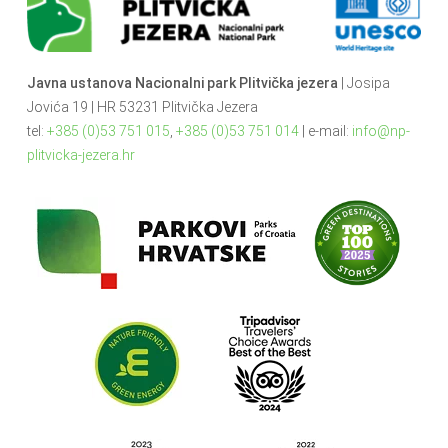
Javna ustanova Nacionalni park Plitvička jezera
| Josipa
Jovića 19 | HR 53231 Plitvička Jezera
tel:
+385 (0)53 751 015
,
+385 (0)53 751 014
| e-mail:
info@np-
plitvicka-jezera.hr