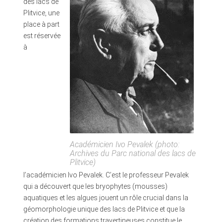
des lacs de
Plitvice, une
place à part
est réservée
à
Académicien Ivo Pevalek (photo:
Archives du Parc national des lacs de
Plitvice)
l’académicien Ivo Pevalek. C’est le professeur Pevalek
qui a découvert que les bryophytes (mousses)
aquatiques et les algues jouent un rôle crucial dans la
géomorphologie unique des lacs de Plitvice et que la
création des formations travertineuses constitue le