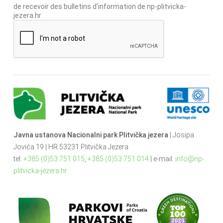
de recevoir des bulletins d’information de np-plitvicka-
jezera.hr
Javna ustanova Nacionalni park Plitvička jezera
| Josipa
Jovića 19 | HR 53231 Plitvička Jezera
tel:
+385 (0)53 751 015
,
+385 (0)53 751 014
| e-mail:
info@np-
plitvicka-jezera.hr