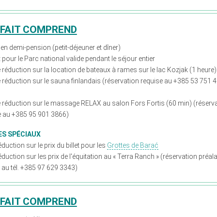
RFAIT COMPREND
 en demi-pension (petit-déjeuner et dîner)
et pour le Parc national valide pendant le séjour entier
réduction sur la location de bateaux à rames sur le lac Kozjak (1 heure)
 réduction sur le sauna finlandais (réservation requise au +385 53 751 
 réduction sur le massage RELAX au salon Fors Fortis (60 min) (réserv
e au +385 95 901 3866)
ES SPÉCIAUX
duction sur le prix du billet pour les
Grottes de Barać
duction sur les prix de l'équitation au « Terra Ranch » (réservation préal
e au tél. +385 97 629 3343)
RFAIT COMPREND