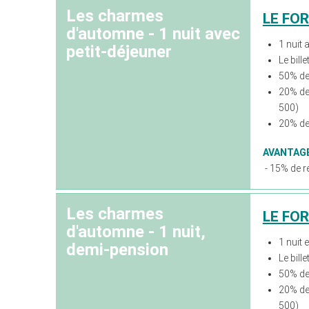
Les charmes
LE FO
d'automne - 1 nuit avec
1 nuit 
petit-déjeuner
Le bill
50% de 
20% de
500)
20% de 
AVANTAG
- 15% de ré
Les charmes
LE FO
d'automne - 1 nuit,
1 nuit 
demi-pension
Le bill
50% de 
20% de
500)