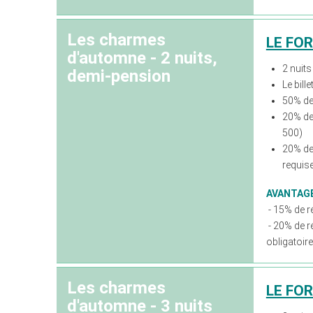
Les charmes
LE FO
d'automne - 2 nuits,
2 nuits
demi-pension
Le bill
50% de 
20% de
500)
20% de
requis
AVANTAG
- 15% de ré
- 20% de ré
obligatoir
Les charmes
LE FO
d'automne - 3 nuits