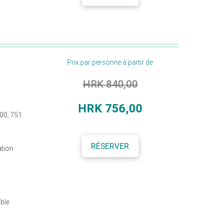
Prix par personne à partir de
HRK 840,00
HRK 756
,00
400, 751
RÉSERVER
ation
able