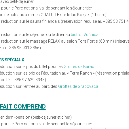
 avec petit-déjeuner
et pour le Parc national valide pendant le séjour entier
on de bateaux à rames GRATUITE sur le lac Kozjak (1 heure)
 réduction sur le sauna finlandais (réservation requise au +385 53 751 
réduction sur le déjeuner ou le dîner au
bistrot Vučnica
 réduction sur le massage RELAX au salon Fors Fortis (60 min) (réserv
e au +385 95 901 3866)
ES SPÉCIAUX
duction sur le prix du billet pour les
Grottes de Barać
duction sur les prix de l'équitation au « Terra Ranch » (réservation préal
e au tél. +385 97 629 3343)
éduction sur l'entrée au parc des
Grottes de Grabovača
RFAIT COMPREND
 en demi-pension (petit-déjeuner et dîner)
et pour le Parc national valide pendant le séjour entier