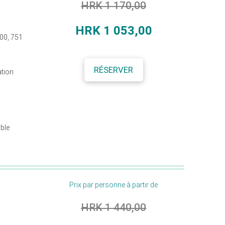
HRK 1 170,00
HRK 1
053,00
400, 751
RÉSERVER
ation
able
Prix par personne à partir de
HRK 1 440,00