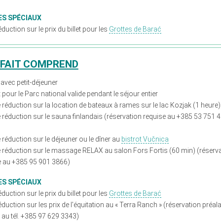
ES SPÉCIAUX
duction sur le prix du billet pour les
Grottes de Barać
RFAIT COMPREND
 avec petit-déjeuner
et pour le Parc national valide pendant le séjour entier
réduction sur la location de bateaux à rames sur le lac Kozjak (1 heure)
 réduction sur le sauna finlandais (réservation requise au +385 53 751 
réduction sur le déjeuner ou le dîner au
bistrot Vučnica
 réduction sur le massage RELAX au salon Fors Fortis (60 min) (réserv
e au +385 95 901 3866)
ES SPÉCIAUX
duction sur le prix du billet pour les
Grottes de Barać
duction sur les prix de l'équitation au « Terra Ranch » (réservation préal
e au tél. +385 97 629 3343)