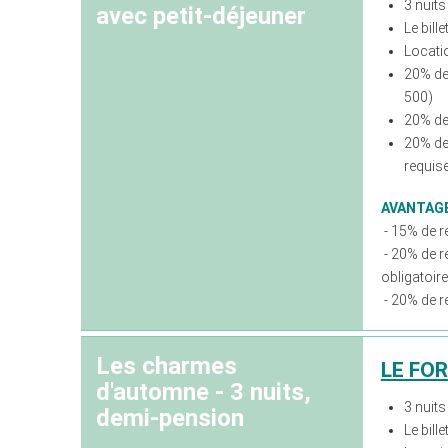
3 nuits
avec petit-déjeuner
Le bill
Locati
20% de
500)
20% de 
20% de
requis
AVANTAG
- 15% de ré
- 20% de ré
obligatoir
- 20% de r
Les charmes
LE FO
d'automne - 3 nuits,
3 nuits
demi-pension
Le bill