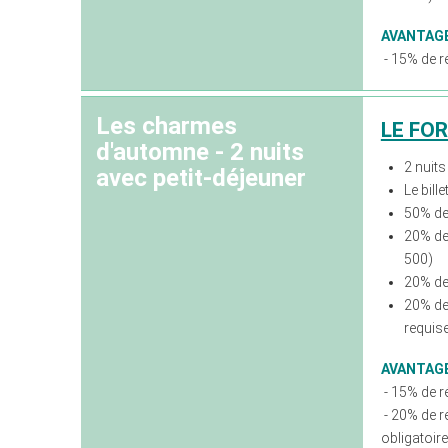
AVANTAG
- 15% de ré
Les charmes
LE FO
d'automne - 2 nuits
2 nuits
avec petit-déjeuner
Le bill
50% de 
20% de
500)
20% de 
20% de
requis
AVANTAG
- 15% de ré
- 20% de ré
obligatoir