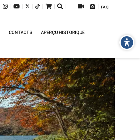
|
|
|
|
|
|
|
|
|
FAQ
CONTACTS
APERÇU HISTORIQUE