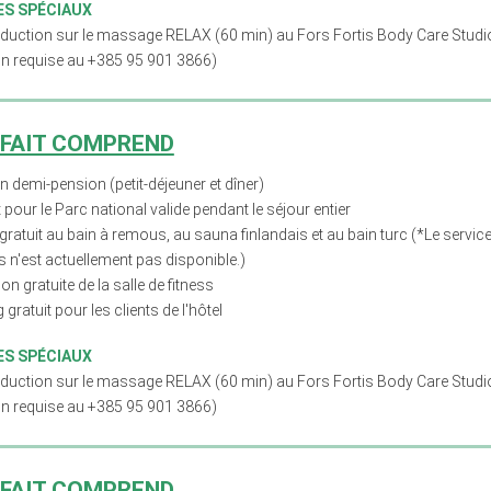
S SPÉCIAUX
éduction sur le massage RELAX (60 min) au Fors Fortis Body Care Studio 
on requise au +385 95 901 3866)
RFAIT COMPREND
en demi-pension (petit-déjeuner et dîner)
et pour le Parc national valide pendant le séjour entier
ratuit au bain à remous, au sauna finlandais et au bain turc (*Le service
 n'est actuellement pas disponible.)
tion gratuite de la salle de fitness
 gratuit pour les clients de l'hôtel
S SPÉCIAUX
éduction sur le massage RELAX (60 min) au Fors Fortis Body Care Studio 
on requise au +385 95 901 3866)
RFAIT COMPREND