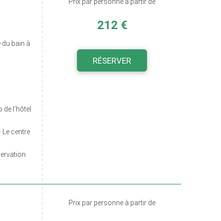
Prix par personne à partir de
212 €
 du bain à
RÉSERVER
de l’hôtel
– Le centre
servation
Prix par personne à partir de