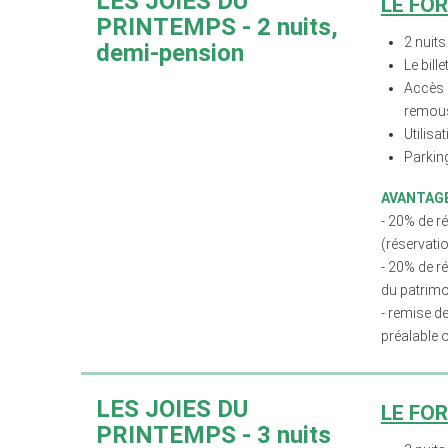
LES JOIES DU
LE FO
PRINTEMPS
- 2 nuits,
2 nuits
demi-pension
Le bill
Accès g
remous
Utilisa
Parking
AVANTAGE
- 20% de r
(réservati
- 20% de ré
du patrimo
- remise d
préalable 
LES JOIES DU
LE FO
PRINTEMPS
- 3 nuits