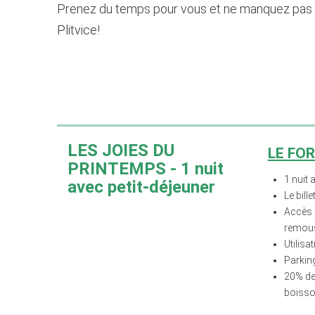
Prenez du temps pour vous et ne manquez pas d
Plitvice!
LES JOIES DU
LE FO
PRINTEMPS
- 1 nuit
1 nuit 
avec petit-déjeuner
Le bill
Accès g
remous
Utilisa
Parking
20% de 
boisso