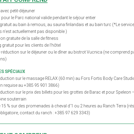
 avec petit-déjeuner
et pour le Parc national valide pendant le séjour entier
ratuit au bain à remous, au sauna finlandais et au bain turc (*Le service
 n'est actuellement pas disponible.)
tion gratuite de la salle de fitness
 gratuit pour les clients de l'hôtel
réduction sur le déjeuner ou le dîner au bistrot Vucnica (ne comprend p
ns)
S SPÉCIAUX
éduction sur le massage RELAX (60 min) au Fors Fortis Body Care Studio 
on requise au +385 95 901 3866)
duction sur le prix des billets pour les grottes de Barac et pour Speleon 
ine souterrain
 15 % sur des promenades à cheval d’1 ou 2 heures au Ranch Terra (rés
obligatoire, contact du ranch : +385 97 629 3343)