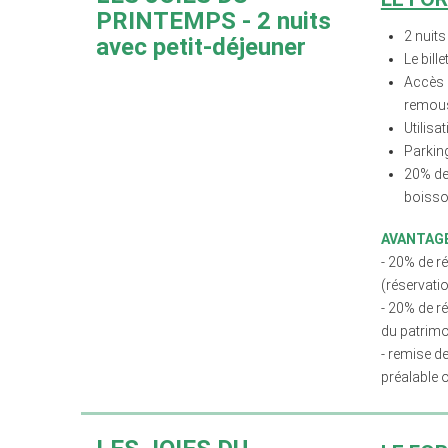
PRINTEMPS
- 2 nuits
2 nuits
avec petit-déjeuner
Le bill
Accès g
remous
Utilisa
Parking
20% de 
boisso
AVANTAGE
- 20% de r
(réservati
- 20% de ré
du patrimo
- r
emise de
préalable 