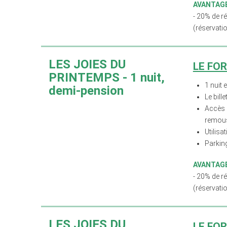
AVANTAGE
- 20% de r
(réservati
LES JOIES DU
LE FO
PRINTEMPS
-
1 nuit,
1 nuit 
demi-pension
Le bill
Accès g
remous
Utilisa
Parking
AVANTAGE
- 20% de r
(réservati
LES JOIES DU
LE FO