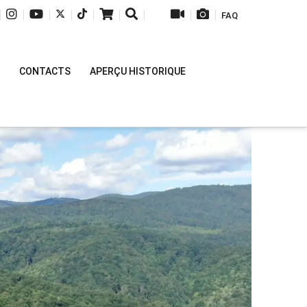
|
|
|
|
|
|
|
|
|
FAQ
CONTACTS
APERÇU HISTORIQUE