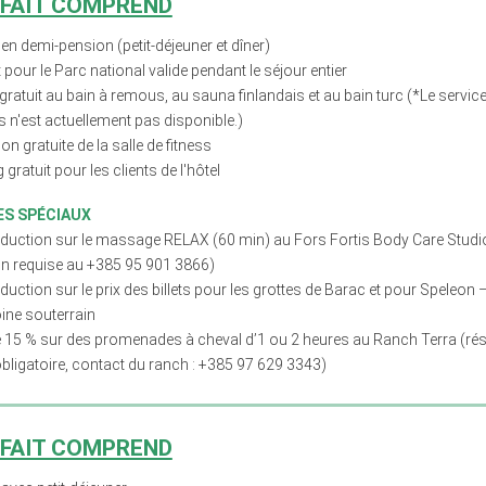
RFAIT COMPREND
 en demi-pension (petit-déjeuner et dîner)
et pour le Parc national valide pendant le séjour entier
ratuit au bain à remous, au sauna finlandais et au bain turc (*Le service
 n'est actuellement pas disponible.)
tion gratuite de la salle de fitness
 gratuit pour les clients de l'hôtel
S SPÉCIAUX
éduction sur le massage RELAX (60 min) au Fors Fortis Body Care Studio 
on requise au +385 95 901 3866)
duction sur le prix des billets pour les grottes de Barac et pour Speleon 
ine souterrain
e 15 % sur des promenades à cheval d’1 ou 2 heures au Ranch Terra (ré
obligatoire, contact du ranch : +385 97 629 3343)
RFAIT COMPREND