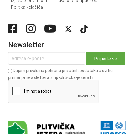
Izjava o privatnosti
Izjava o pristupačnosti
Politika kolačića
Newsletter
Dajem privolu na pohranu privatnih podataka u svrhu
primanja newslettera s np-plitvicka-jezera.hr