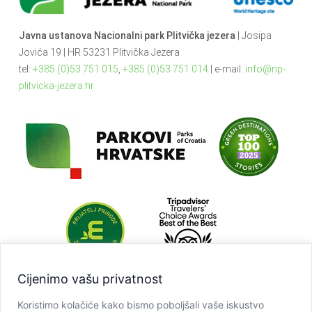
Javna ustanova Nacionalni park Plitvička jezera
| Josipa
Jovića 19 | HR 53231 Plitvička Jezera
tel:
+385 (0)53 751 015
,
+385 (0)53 751 014
| e-mail:
info@np-
plitvicka-jezera.hr
Cijenimo vašu privatnost
Koristimo kolačiće kako bismo poboljšali vaše iskustvo