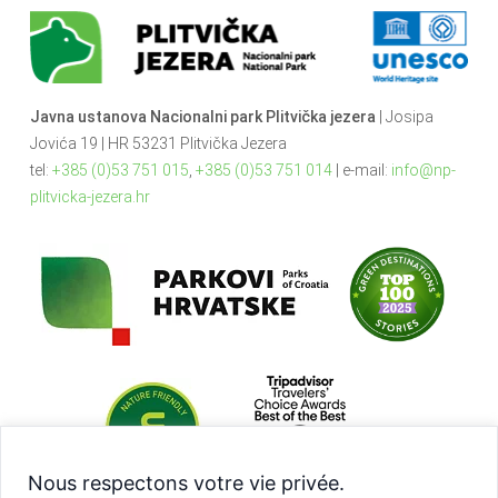
Javna ustanova Nacionalni park Plitvička jezera
| Josipa
Jovića 19 | HR 53231 Plitvička Jezera
tel:
+385 (0)53 751 015
,
+385 (0)53 751 014
| e-mail:
info@np-
plitvicka-jezera.hr
Nous respectons votre vie privée.