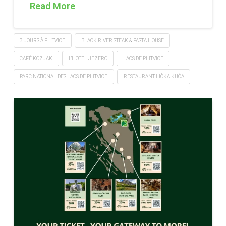
Read More
3 JOURS À PLITVICE
BLACK RIVER STEAK & PASTA HOUSE
CAFÉ KOZJAK
L’HÔTEL JEZERO
LACS DE PLITVICE
PARC NATIONAL DES LACS DE PLITVICE
RESTAURANT LIČKA KUĆA