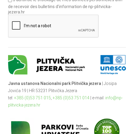
de recevoir des bulletins d’information de np-plitvicka-
jezera.hr
Javna ustanova Nacionalni park Plitvička jezera
| Josipa
Jovića 19 | HR 53231 Plitvička Jezera
tel:
+385 (0)53 751 015
,
+385 (0)53 751 014
| e-mail:
info@np-
plitvicka-jezera.hr