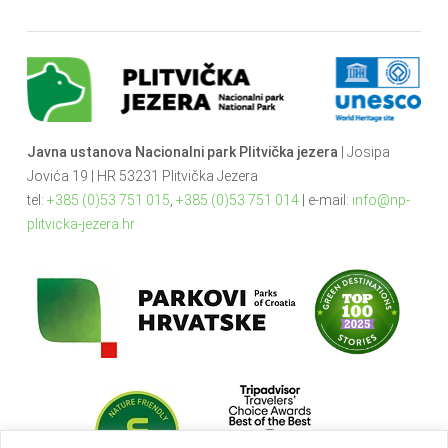
Javna ustanova Nacionalni park Plitvička jezera
| Josipa
Jovića 19 | HR 53231 Plitvička Jezera
tel:
+385 (0)53 751 015
,
+385 (0)53 751 014
| e-mail:
info@np-
plitvicka-jezera.hr