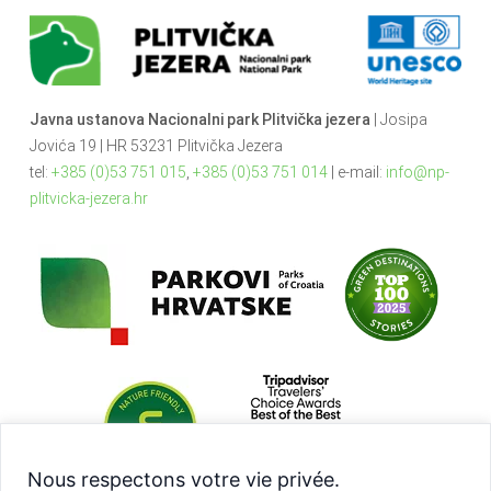
Javna ustanova Nacionalni park Plitvička jezera
| Josipa
Jovića 19 | HR 53231 Plitvička Jezera
tel:
+385 (0)53 751 015
,
+385 (0)53 751 014
| e-mail:
info@np-
plitvicka-jezera.hr
Nous respectons votre vie privée.