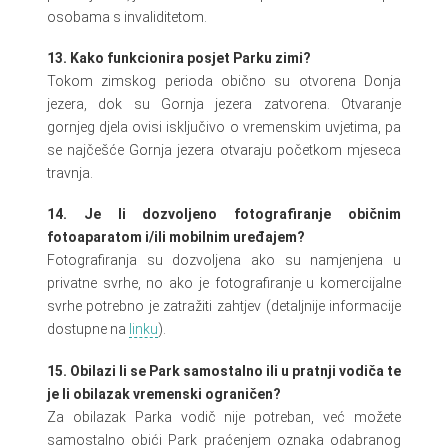
osobama s invaliditetom.
13. Kako funkcionira posjet Parku zimi?
Tokom zimskog perioda obično su otvorena Donja
jezera, dok su Gornja jezera zatvorena. Otvaranje
gornjeg djela ovisi isključivo o vremenskim uvjetima, pa
se najčešće Gornja jezera otvaraju početkom mjeseca
travnja.
14. Je li dozvoljeno fotografiranje običnim
fotoaparatom i/ili mobilnim uređajem?
Fotografiranja su dozvoljena ako su namjenjena u
privatne svrhe, no ako je fotografiranje u komercijalne
svrhe potrebno je zatražiti zahtjev (detaljnije informacije
dostupne na
linku
).
15. Obilazi li se Park samostalno ili u pratnji vodiča te
je li obilazak vremenski ograničen?
Za obilazak Parka vodič nije potreban, već možete
samostalno obići Park praćenjem oznaka odabranog