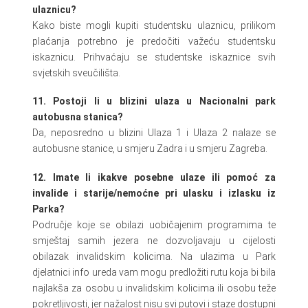
ulaznicu?
Kako biste mogli kupiti studentsku ulaznicu, prilikom
plaćanja potrebno je predočiti važeću studentsku
iskaznicu. Prihvaćaju se studentske iskaznice svih
svjetskih sveučilišta.
11. Postoji li u blizini ulaza u Nacionalni park
autobusna stanica?
Da, neposredno u blizini Ulaza 1 i Ulaza 2 nalaze se
autobusne stanice, u smjeru Zadra i u smjeru Zagreba.
12. Imate li ikakve posebne ulaze ili pomoć za
invalide i starije/nemoćne pri ulasku i izlasku iz
Parka?
Područje koje se obilazi uobičajenim programima te
smještaj samih jezera ne dozvoljavaju u cijelosti
obilazak invalidskim kolicima. Na ulazima u Park
djelatnici info ureda vam mogu predložiti rutu koja bi bila
najlakša za osobu u invalidskim kolicima ili osobu teže
pokretljivosti, jer nažalost nisu svi putovi i staze dostupni