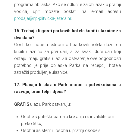
programa obilaska. Ako se odlučite za obilazak u pratnji
vodiča, upit možete poslati na e-mail adresu
prodaja@np-plitvicka-jezera.hr
.
16. Trebaju li gosti parkovih hotela kupiti ulaznice za
dva dana?
Gosti koji noće u jednom od parkovih hotela dužni su
kupiti ulaznicu za prvi dan, a za svaki idući dan koji
ostaju imaju gratis ulaz. Za ostvarenje ove pogodnosti
potrebno je prije obilaska Parka na recepciji hotela
zatražiti produljenje ulaznice.
17.
Plaćaju li ulaz u Park osobe s poteškoćama u
razvoju, branitelji i djeca?
GRATIS
ulaz u Park ostvaruju:
Osobe s poteškoćama u kretanju i s invaliditetom
preko 50%,
Osobni asistent ili osoba u pratnji osobe s