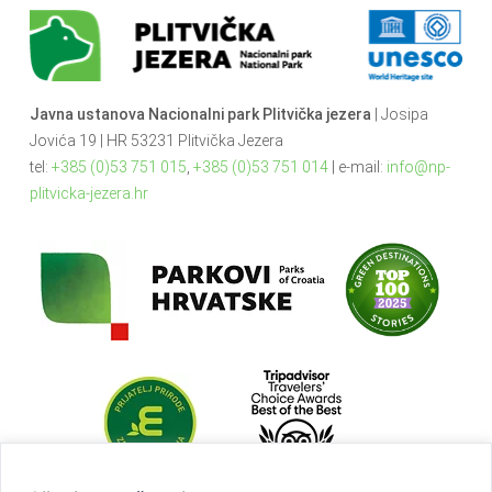
Javna ustanova Nacionalni park Plitvička jezera
| Josipa
Jovića 19 | HR 53231 Plitvička Jezera
tel:
+385 (0)53 751 015
,
+385 (0)53 751 014
| e-mail:
info@np-
plitvicka-jezera.hr