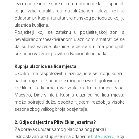
jezera potrebno je spremiti na mobilni uređaj ili isprintati
te ju validirati/aktivirati na službenom ulazu koji je
odabran pri kupnji i unutar vremenskog perioda za koji je
ulaznica kupljena.
Posjetitelji koji se zateknu u posjetiteljskoj zoni s
nevalidiranom/neaktiviranom ulaznicom smatrat će se
da su bez važeće ulaznice te će se s njima postupati
sukladno važećim pravilima Nacionalnog parka.
Kupnja ulaznica na licu mjesta
Ukoliko ima raspoloživih ulaznica, iste se mogu kupiti i
na licu mjesta. Plaćanje je moguće izvršiti gotovinom ili
kreditnim karticama (sve vrste kreditnih kartica: Visa,
Maestro, Diners, itd.). Kupnja ulaznica na licu mjesta
može potrajati duže, osobito tijekom razdoblja visoke
sezone zbog velikog broja posjetitelja.
2. Gdje odsjesti na Plitvičkim jezerima?
Za boravak unutar samog Nacionalnog parka i
jednostavan pristup jezerima odaberite
hotel Jezero,
koji