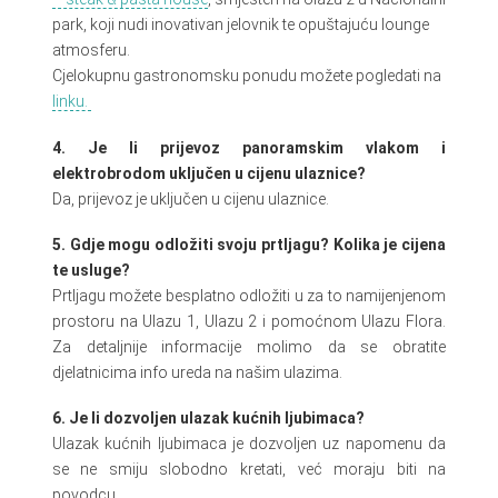
park, koji nudi inovativan jelovnik te opuštajuću lounge
atmosferu.
Cjelokupnu gastronomsku ponudu možete pogledati na
linku.
4. Je li prijevoz panoramskim vlakom i
elektrobrodom uključen u cijenu ulaznice?
Da, prijevoz je uključen u cijenu ulaznice.
5. Gdje mogu odložiti svoju prtljagu? Kolika je cijena
te usluge?
Prtljagu možete besplatno odložiti u za to namijenjenom
prostoru na Ulazu 1, Ulazu 2 i pomoćnom Ulazu Flora.
Za detaljnije informacije molimo da se obratite
djelatnicima info ureda na našim ulazima.
6. Je li dozvoljen ulazak kućnih ljubimaca?
Ulazak kućnih ljubimaca je dozvoljen uz napomenu da
se ne smiju slobodno kretati, već moraju biti na
povodcu.