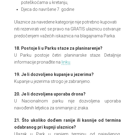
poteškoćama u kretanju,
Djeca do navršene 7. godine
Ulaznice za navedene kategorije nije potrebno kupovati
niti rezervirati već se pravo na GRATIS ulaznicu ostvaruje
predočenjem važećih iskaznica na blagajnama Parka.
18. Postoje li u Parku staze za planinarenje?
U Parku postoje četiri planinarske staze. Detaljnije
informacije pronađite na
linku
.
19. Je li dozvoljeno kupanje u jezerima?
Kupanje u jezerima strogo je zabranjeno.
20. Je li dozvoljena uporaba drona?
U Nacionalnom parku nije dozvoljena uporaba
navođenih letjelica za snimanje iz zraka.
21. Što ukoliko dođem ranije ili kasnije od termina
odabranog pri kupnji ulaznice?
Ulazak u Park u ranijem terminu od najavljenog,