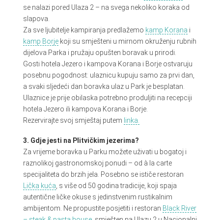
se nalazi pored Ulaza 2 – na svega nekoliko koraka od
slapova.
Za sve ljubitelje kampiranja predlažemo
kamp Korana
i
kamp Borje
koji su smješteni u mirnom okruženju rubnih
dijelova Parka i pružaju opušten boravak u prirodi.
Gosti hotela Jezero i kampova Korana i Borje ostvaruju
posebnu pogodnost: ulaznicu kupuju samo za prvi dan,
a svaki sljedeći dan boravka ulaz u Park je besplatan.
Ulaznice je prije obilaska potrebno produljiti na recepciji
hotela Jezero ili kampova Korana i Borje.
Rezervirajte svoj smještaj putem
linka.
3. Gdje jesti na Plitvičkim jezerima?
Za vrijeme boravka u Parku možete uživati u bogatoj i
raznolikoj gastronomskoj ponudi – od à la carte
specijaliteta do brzih jela. Posebno se ističe restoran
Lička kuća
, s više od 50 godina tradicije, koji spaja
autentične ličke okuse s jedinstvenim rustikalnim
ambijentom. Ne propustite posjetiti i restoran
Black River
– steak & pasta house
, smješten na Ulazu 2 u Nacionalni