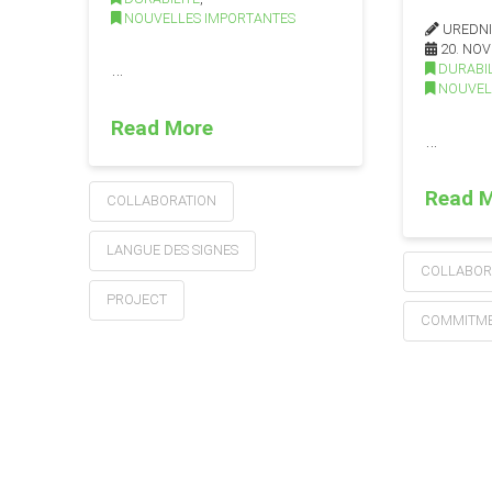
NOUVELLES IMPORTANTES
UREDN
20. NOV
…
DURABIL
NOUVEL
Read More
…
Read 
COLLABORATION
LANGUE DES SIGNES
COLLABOR
PROJECT
COMMITM