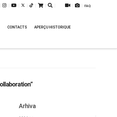
|
|
|
|
|
|
|
|
|
FAQ
CONTACTS
APERÇU HISTORIQUE
ollaboration”
Arhiva