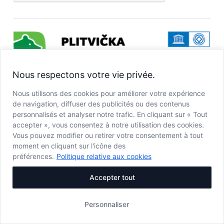
Nous respectons votre vie privée.
Javna ustanova Nacionalni park Plitvička jezera
| Josipa
Jovića 19 | HR 53231 Plitvička Jezera
Nous utilisons des cookies pour améliorer votre expérience
tel:
+385 (0)53 751 015
,
+385 (0)53 751 014
| e-mail:
info@np-
de navigation, diffuser des publicités ou des contenus
personnalisés et analyser notre trafic. En cliquant sur « Tout
plitvicka-jezera.hr
accepter », vous consentez à notre utilisation des cookies.
Vous pouvez modifier ou retirer votre consentement à tout
moment en cliquant sur l'icône des
préférences.
Politique relative aux cookies
Accepter tout
Personnaliser