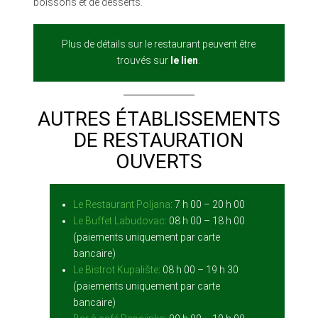
boissons et de desserts.
Plus de détails sur le restaurant peuvent être
trouvés sur
le lien
.
AUTRES ÉTABLISSEMENTS
DE RESTAURATION
OUVERTS
Le Restaurant Poljana
: 7 h 00 – 20 h 00
Le Buffet Labudovac
: 08 h 00 – 18 h 00
(paiements uniquement par carte
bancaire)
Le Bistrot Kupalište
: 08 h 00 – 19 h 30
(paiements uniquement par carte
bancaire)