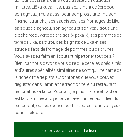
du four apparaîtra dans votre assiette en quelques
minutes. Lička kuća n’est pas seulement célèbre pour
son agneau, mais aussi pour son prosciutto maison
finement tranché, ses saucisses, ses fromages de Lika,
sa soupe d’agneau, son agneau et son veau sous une
cloche recouverte de braises (« peka »), ses pommes de
terre de Lika, sa truite, ses beignets de Lika et ses
strudels faits de fromage, de pommes ou de prunes.
Vous avez eu faim en écoutant répertorier tout cela ?
Bien, car nous devons vous dire que de telles spécialités
et d’autres spécialités similaires ne sont qu’une partie de
la riche offre de plats autochtones que vous pouvez
déguster dans l’ambiance traditionnelle du restaurant
national Lička kuća. Pourtant, la plus grande attraction
est la cheminée à foyer ouvert avec un feu au milieu du
restaurant, où des délices sont préparés sous vos yeux
sous la cloche.
Retrouvez le menu sur
le
lien