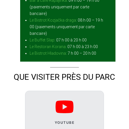
Bar à café Rapajinka
: 09 h 00 – 19 h 00
(paiements uniquement par carte
bancaire)
Le Bistrot Kozjačka draga
: 08 h 00 – 19 h
00 (paiements uniquement par carte
bancaire)
Le Buffet Slap
: 07 h 00 à 20 h 00
Le Restoran Korana
: 07 h 00 à 23 h 00
Le Bistrot Hladovina
: 7 h 00 – 20 h 00
QUE VISITER PRÈS DU PARC
YOUTUBE