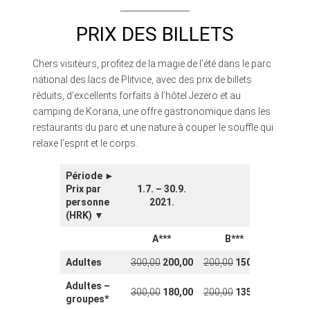
PRIX DES BILLETS
Chers visiteurs, profitez de la magie de l’été dans le parc
national des lacs de Plitvice, avec des prix de billets
réduits, d’excellents forfaits à l’hôtel Jezero et au
camping de Korana, une offre gastronomique dans les
restaurants du parc et une nature à couper le souffle qui
relaxe l’esprit et le corps.
Période ►
Prix par
1.7. – 30.9.
personne
2021.
(HRK) ▼
A***
B***
Adultes
300,00
200,00
200,00
150,00
Adultes –
300,00
180,00
200,00
135,00
groupes
*