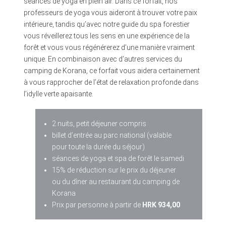
séances de yoga en plein air. Dans ce forfait, nos
professeurs de yoga vous aideront à trouver votre paix
intérieure, tandis qu’avec notre guide du spa forestier
vous réveillerez tous les sens en une expérience de la
forêt et vous vous régénérerez d’une manière vraiment
unique. En combinaison avec d’autres services du
camping de Korana, ce forfait vous aidera certainement
à vous rapprocher de l’état de relaxation profonde dans
l’idylle verte apaisante.
2 nuits, petit déjeuner compris
billet d’entrée au parc national (valable
pour toute la durée du séjour)
séances de yoga et spa de forêt le samedi
15% de réduction sur le prix du déjeuner
ou du dîner au restaurant du camping de
Korana
Prix par personne à partir de
HRK 934,00