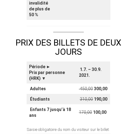
invalidité
de plus de
50 %
PRIX DES BILLETS DE DEUX
JOURS
Période ►
1.7. – 30.9.
Prix par personne
2021.
(HRK) ▼
Adultes
450,00
300,00
Étudiants
310,00
190,00
Enfants 7 jusqu’à 18
170,00
100,00
ans
Saisie obligatoire du nom du visiteur sur le billet.