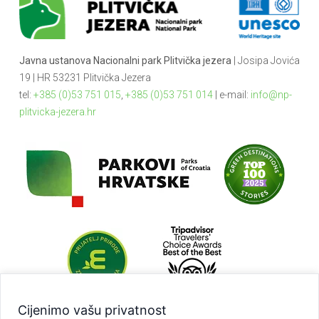
Javna ustanova Nacionalni park Plitvička jezera
| Josipa Jovića
19 | HR 53231 Plitvička Jezera
tel:
+385 (0)53 751 015
,
+385 (0)53 751 014
| e-mail:
info@np-
plitvicka-jezera.hr
Cijenimo vašu privatnost