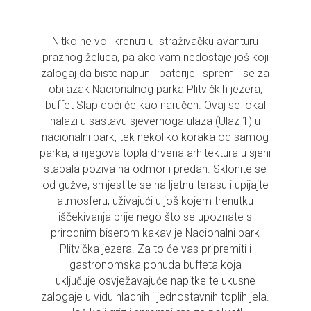
Nitko ne voli krenuti u istraživačku avanturu
praznog želuca, pa ako vam nedostaje još koji
zalogaj da biste napunili baterije i spremili se za
obilazak Nacionalnog parka Plitvičkih jezera,
buffet Slap doći će kao naručen. Ovaj se lokal
nalazi u sastavu sjevernoga ulaza (Ulaz 1) u
nacionalni park, tek nekoliko koraka od samog
parka, a njegova topla drvena arhitektura u sjeni
stabala poziva na odmor i predah. Sklonite se
od gužve, smjestite se na ljetnu terasu i upijajte
atmosferu, uživajući u još kojem trenutku
iščekivanja prije nego što se upoznate s
prirodnim biserom kakav je Nacionalni park
Plitvička jezera. Za to će vas pripremiti i
gastronomska ponuda buffeta koja
uključuje osvježavajuće napitke te ukusne
zalogaje u vidu hladnih i jednostavnih toplih jela.