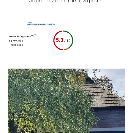
Još koji griz i spremni ste za pokret!
Guest Rating Score™
5.3
/
10
61 reviews
1 websites