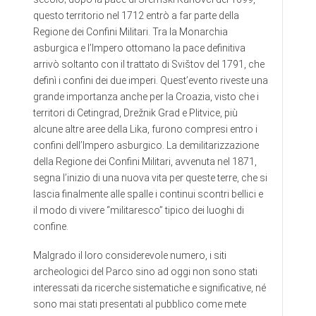
questo territorio nel 1712 entrò a far parte della
Regione dei Confini Militari. Tra la Monarchia
asburgica e l’Impero ottomano la pace definitiva
arrivò soltanto con il trattato di Svištov del 1791, che
definì i confini dei due imperi. Quest’evento riveste una
grande importanza anche per la Croazia, visto che i
territori di Cetingrad, Drežnik Grad e Plitvice, più
alcune altre aree della Lika, furono compresi entro i
confini dell’Impero asburgico. La demilitarizzazione
della Regione dei Confini Militari, avvenuta nel 1871,
segna l’inizio di una nuova vita per queste terre, che si
lascia finalmente alle spalle i continui scontri bellici e
il modo di vivere “militaresco” tipico dei luoghi di
confine.
Malgrado il loro considerevole numero, i siti
archeologici del Parco sino ad oggi non sono stati
interessati da ricerche sistematiche e significative, né
sono mai stati presentati al pubblico come mete