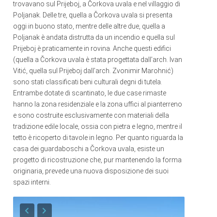
trovavano sul Prijeboj, a Čorkova uvala e nel villaggio di
Poljanak. Delle tre, quella a Čorkova uvala si presenta
oggi in buono stato, mentre delle altre due, quella a
Poljanak è andata distrutta da un incendio e quella sul
Prijeboj è praticamente in rovina. Anche questi edifici
(quella a Čorkova uvala è stata progettata dall’arch. Ivan
Vitić, quella sul Prijeboj dall’arch. Zvonimir Marohnić)
sono stati classificati beni culturali degni di tutela.
Entrambe dotate di scantinato, le due case rimaste
hanno la zona residenziale e la zona uffici al pianterreno
e sono costruite esclusivamente con materiali della
tradizione edile locale, ossia con pietra e legno, mentre il
tetto è ricoperto di tavole in legno. Per quanto riguarda la
casa dei guardaboschi a Čorkova uvala, esiste un
progetto di ricostruzione che, pur mantenendo la forma
originaria, prevede una nuova disposizione dei suoi
spazi interni.