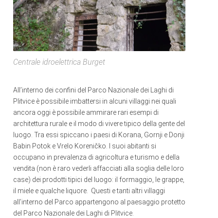
Centrale idroelettrica Burget
All’interno dei confini del Parco Nazionale dei Laghi di
Plitvice è possibile imbattersi in alcuni villaggi nei quali
ancora oggi è possibile ammirare rari esempi di
architettura rurale e il modo di vivere tipico della gente del
luogo. Tra essi spiccano i paesi di Korana, Gornji e Donji
Babin Potok e Vrelo Koreničko. I suoi abitanti si
occupano in prevalenza di agricoltura e turismo e della
vendita (non è raro vederli affacciati alla soglia delle loro
case) dei prodotti tipici del luogo: il formaggio, le grappe,
il miele e qualche liquore. Questi e tanti altri villaggi
all’interno del Parco appartengono al paesaggio protetto
del Parco Nazionale dei Laghi di Plitvice.