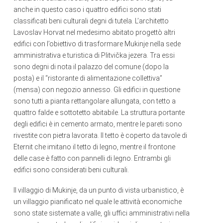
anche in questo caso i quattro edifici sono stati
classificati beni culturali degni di tutela. L’architetto
Lavoslav Horvat nel medesimo abitato progettò altri
edifici con l’obiettivo di trasformare Mukinje nella sede
amministrativa e turistica di Plitvička jezera. Tra essi
sono degni di nota il palazzo del comune (dopo la
posta) e il “ristorante di alimentazione collettiva”
(mensa) con negozio annesso. Gli edifici in questione
sono tutti a pianta rettangolare allungata, con tetto a
quattro falde e sottotetto abitabile. La struttura portante
degli edifici è in cemento armato, mentre le pareti sono
rivestite con pietra lavorata. Il tetto è coperto da tavole di
Eternit che imitano il tetto di legno, mentre il frontone
delle case è fatto con pannelli di legno. Entrambi gli
edifici sono considerati beni culturali.
Il villaggio di Mukinje, da un punto di vista urbanistico, è
un villaggio pianificato nel quale le attività economiche
sono state sistemate a valle, gli uffici amministrativi nella