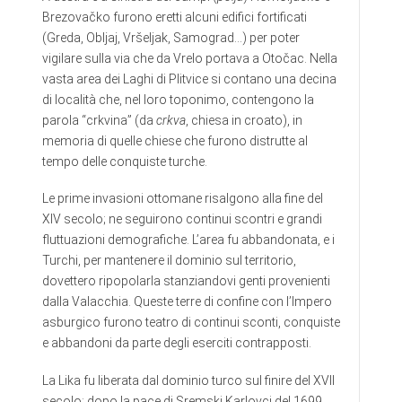
Brezovačko furono eretti alcuni edifici fortificati
(Greda, Obljaj, Vršeljak, Samograd…) per poter
vigilare sulla via che da Vrelo portava a Otočac. Nella
vasta area dei Laghi di Plitvice si contano una decina
di località che, nel loro toponimo, contengono la
parola “crkvina” (da
crkva
, chiesa in croato), in
memoria di quelle chiese che furono distrutte al
tempo delle conquiste turche.
Le prime invasioni ottomane risalgono alla fine del
XIV secolo; ne seguirono continui scontri e grandi
fluttuazioni demografiche. L’area fu abbandonata, e i
Turchi, per mantenere il dominio sul territorio,
dovettero ripopolarla stanziandovi genti provenienti
dalla Valacchia. Queste terre di confine con l’Impero
asburgico furono teatro di continui sconti, conquiste
e abbandoni da parte degli eserciti contrapposti.
La Lika fu liberata dal dominio turco sul finire del XVII
secolo; dopo la pace di Sremski Karlovci del 1699,