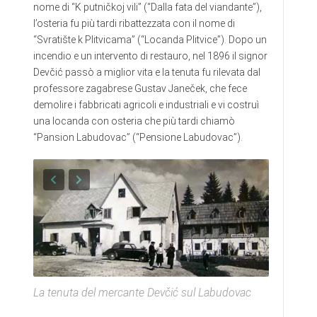
nome di “K putničkoj vili” (“Dalla fata del viandante”),
l’osteria fu più tardi ribattezzata con il nome di
“Svratište k Plitvicama” (“Locanda Plitvice”). Dopo un
incendio e un intervento di restauro, nel 1896 il signor
Devčić passò a miglior vita e la tenuta fu rilevata dal
professore zagabrese Gustav Janeček, che fece
demolire i fabbricati agricoli e industriali e vi costruì
una locanda con osteria che più tardi chiamò
“Pansion Labudovac” (“Pensione Labudovac”).
La tenuta del mercante Devčić sul Labudovac