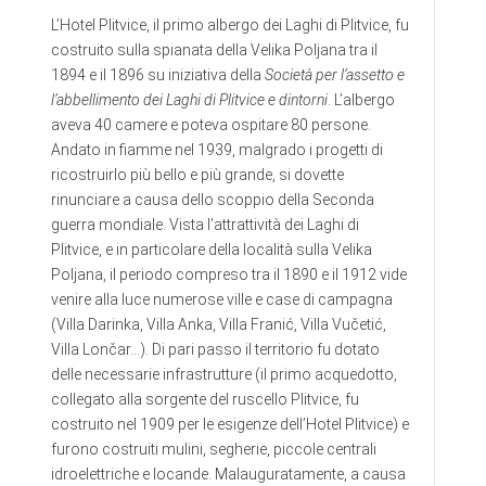
L’Hotel Plitvice, il primo albergo dei Laghi di Plitvice, fu
costruito sulla spianata della Velika Poljana tra il
1894 e il 1896 su iniziativa della
Società per l’assetto e
l’abbellimento dei Laghi di Plitvice e dintorni
. L’albergo
aveva 40 camere e poteva ospitare 80 persone.
Andato in fiamme nel 1939, malgrado i progetti di
ricostruirlo più bello e più grande, si dovette
rinunciare a causa dello scoppio della Seconda
guerra mondiale. Vista l’attrattività dei Laghi di
Plitvice, e in particolare della località sulla Velika
Poljana, il periodo compreso tra il 1890 e il 1912 vide
venire alla luce numerose ville e case di campagna
(Villa Darinka, Villa Anka, Villa Franić, Villa Vučetić,
Villa Lončar…). Di pari passo il territorio fu dotato
delle necessarie infrastrutture (il primo acquedotto,
collegato alla sorgente del ruscello Plitvice, fu
costruito nel 1909 per le esigenze dell’Hotel Plitvice) e
furono costruiti mulini, segherie, piccole centrali
idroelettriche e locande. Malauguratamente, a causa