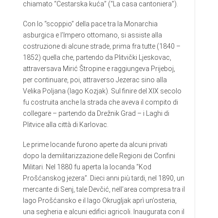
chiamato “Cestarska kuća” (“La casa cantoniera”).
Con lo “scoppio” della pace tra la Monarchia
asburgica e l’Impero ottomano, si assiste alla
costruzione di alcune strade, prima fra tutte (1840 –
1852) quella che, partendo da Plitvički Ljeskovac,
attraversava Mirić Štropine e raggiungeva Prijeboj,
per continuare, poi, attraverso Jezerac sino alla
Velika Poljana (lago Kozjak). Sul finire del XIX secolo
fu costruita anche la strada che aveva il compito di
collegare – partendo da Drežnik Grad – i Laghi di
Plitvice alla città di Karlovac.
Le prime locande furono aperte da alcuni privati
dopo la demilitarizzazione delle Regioni dei Confini
Militari. Nel 1880 fu aperta la locanda “Kod
Prošćanskog jezera”. Dieci anni più tardi, nel 1890, un
mercante di Senj, tale Devčić, nell’area compresa tra il
lago Prošćansko e il lago Okrugljak aprì un’osteria,
una segheria e alcuni edifici agricoli. Inaugurata con il