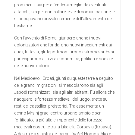
prominenti, sia per difendersi meglio da eventuali
attacchi, sia per controllare le vie di comunicazione, e
si occupavano prevalentemente dell’allevamento del
bestiame.
Con l’avvento di Roma, giunsero anche i nuovi
colonizzatori che fondarono nuovi insediamenti dai
quali, tuttavia, gli Japodi non furono estromessi. Essi
parteciparono alla vita economica, politica e sociale
delle nuove colonie.
Nel Medioevo i Croati, giunti su queste terre a seguito
delle grandi migrazioni, si mescolarono sia agli
Japodi romanizzati, sia agli altri abitanti. Fu allora che
nacquero le fortezze medievali del luogo, erette sui
resti dei castellieri preistorici. Tra esse merita un
cenno Mrsinj grad, centro urbano ampio e ben
fortificato, la più alta e imponente delle fortezze
medievali costruite tra la Lika e la Corbavia (Krbava).
A destra e a sinistra dei campi (
polja
) Homoljačko e