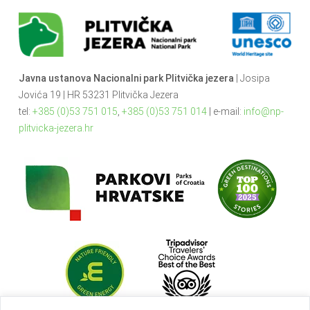
Javna ustanova Nacionalni park Plitvička jezera
| Josipa
Jovića 19 | HR 53231 Plitvička Jezera
tel:
+385 (0)53 751 015
,
+385 (0)53 751 014
| e-mail:
info@np-
plitvicka-jezera.hr