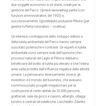
due soggetti economici a sé stanti, creati per la
gestione del Parco:
Uprava nacionalnog parka
(con
funzioni amministrative, del 1950) e,
successivamente,
Ugostiteljsko poduzeće Plitvice
(per
gestire l’offerta ristorativo – ricettiva)
.
Gli interessi contrapposti dello sviluppo edilizio e
della tutela ambientale del Parco hanno sempre
suscitato polemiche e contrasti. Gli esperti in tutela
ambientale sono sempre stati dell’opinione che i
processi naturali dei Laghi di Plitvice debbano
beneficiare del livello di tutela più elevato e che l’intera
area vada protetta dall’influenza negativa delle attività
umane. La pensavano diversamente, invece, gli
investitori e il mondo del business, che avevano
commissionato progetti megalomani per la
costruzione di centri abitati da 20.000 persone,
grattacieli, sale da gioco e casinò, alberghi, villaggi
turistici e centrali idroelettriche. L’architetto Zdenko