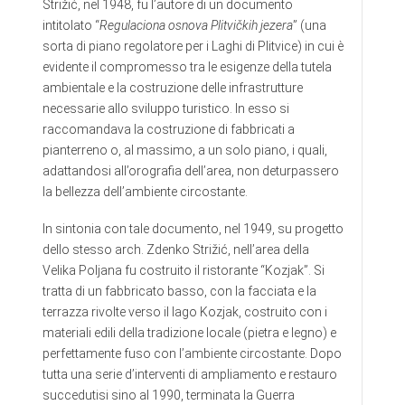
Strižić, nel 1948, fu l’autore di un documento
intitolato “
Regulaciona osnova Plitvičkih jezera
” (una
sorta di piano regolatore per i Laghi di Plitvice) in cui è
evidente il compromesso tra le esigenze della tutela
ambientale e la costruzione delle infrastrutture
necessarie allo sviluppo turistico. In esso si
raccomandava la costruzione di fabbricati a
pianterreno o, al massimo, a un solo piano, i quali,
adattandosi all’orografia dell’area, non deturpassero
la bellezza dell’ambiente circostante.
In sintonia con tale documento, nel 1949, su progetto
dello stesso arch. Zdenko Strižić, nell’area della
Velika Poljana fu costruito il ristorante “Kozjak”. Si
tratta di un fabbricato basso, con la facciata e la
terrazza rivolte verso il lago Kozjak, costruito con i
materiali edili della tradizione locale (pietra e legno) e
perfettamente fuso con l’ambiente circostante. Dopo
tutta una serie d’interventi di ampliamento e restauro
succedutisi sino al 1990, terminata la Guerra