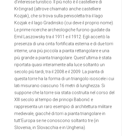
d’interesse turistico. Il più noto è il castelliere di
Krčingrad (altrove chiamato anche castelliere
Kozjak), che si trova sulla penisoletta tra il lago
Kozjak e il lago Gradinsko (cui deve il proprio nome).
Le prime ricerche archeologiche furono guidate da
Emil Laszowsky tra il 1911 e il 1912. Egli accertò la
presenza di una cinta fortificata esterna e di due torri
interne, una più piccola a pianta rettangolare e una
più grande a pianta triangolare. Quest’ultima è stata
riportata quasi interamente alla luce soltanto un
secolo più tardi, tra il 2008 e il 2009. La pianta di
questa torre ha la forma di un triangolo isoscele i cui
lati misurano ciascuno 16 metri di lunghezza. Si
suppone che la torre sia stata costruita nel corso del
XIII secolo al tempo dei principi Babonić e
rappresenta un raro esempio di architettura militare
medievale, giacché di torri a pianta triangolare in
tutt’Europa se ne conoscono soltanto tre (in
Slovenia, in Slovacchia e in Ungheria).