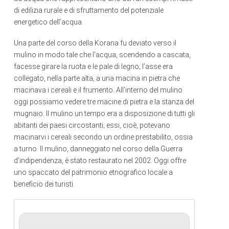
di edilizia rurale e di sfruttamento del potenziale
energetico dell’acqua.
Una parte del corso della Korana fu deviato verso il
mulino in modo tale che l’acqua, scendendo a cascata,
facesse girare la ruota e le pale di legno; l’asse era
collegato, nella parte alta, a una macina in pietra che
macinava i cereali e il frumento. All’interno del mulino
oggi possiamo vedere tre macine di pietra e la stanza del
mugnaio. Il mulino un tempo era a disposizione di tutti gli
abitanti dei paesi circostanti; essi, cioè, potevano
macinarvi i cereali secondo un ordine prestabilito, ossia
a turno. Il mulino, danneggiato nel corso della Guerra
d’indipendenza, è stato restaurato nel 2002. Oggi offre
uno spaccato del patrimonio etnografico locale a
beneficio dei turisti.