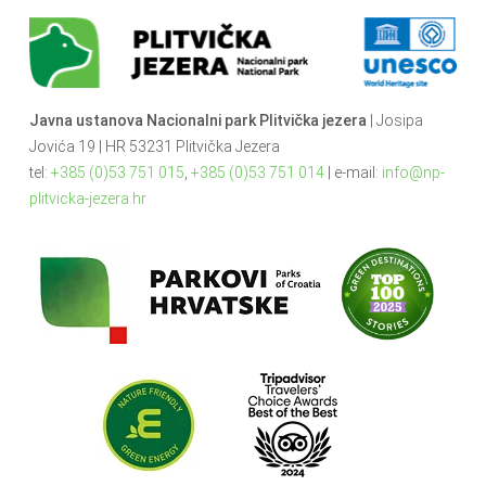
Javna ustanova Nacionalni park Plitvička jezera
| Josipa
Jovića 19 | HR 53231 Plitvička Jezera
tel:
+385 (0)53 751 015
,
+385 (0)53 751 014
| e-mail:
info@np-
plitvicka-jezera.hr