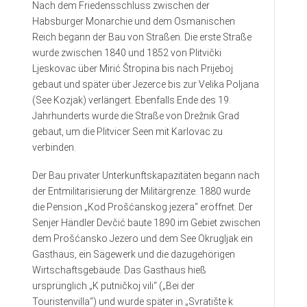
Nach dem Friedensschluss zwischen der
Habsburger Monarchie und dem Osmanischen
Reich begann der Bau von Straßen. Die erste Straße
wurde zwischen 1840 und 1852 von Plitvički
Ljeskovac über Mirić Štropina bis nach Prijeboj
gebaut und später über Jezerce bis zur Velika Poljana
(See Kozjak) verlängert. Ebenfalls Ende des 19.
Jahrhunderts wurde die Straße von Drežnik Grad
gebaut, um die Plitvicer Seen mit Karlovac zu
verbinden.
Der Bau privater Unterkunftskapazitäten begann nach
der Entmilitarisierung der Militärgrenze. 1880 wurde
die Pension „Kod Prošćanskog jezera“ eröffnet. Der
Senjer Händler Devčić baute 1890 im Gebiet zwischen
dem Prošćansko Jezero und dem See Okrugljak ein
Gasthaus, ein Sägewerk und die dazugehörigen
Wirtschaftsgebäude. Das Gasthaus hieß
ursprünglich „K putničkoj vili“ („Bei der
Touristenvilla“) und wurde später in „Svratište k