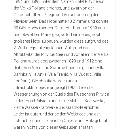
1894 und 1896 unter dem Namen Hotel Plitvice auf
der Velika Poljana errichtet, und zwar von der
Gesellschaft zur Pflege und Verschönerung der
Plitvicer Seen. Das Hotel hatte 40 Zimmer und konnte
80 Gäste beherbergen. Das Hotel brannte 1939 aus,
und obwohl es Pläne gab, sofort ein neues, noch
größeres Hotel zu bauen, wurden diese aufgrund des
2. Weltkriegs fallengelassen. Aufgrund der
Attraktivität der Plitvicer Seen und vor allem der Velika
Poljana wurde dort zwischen 1890 und 1912 eine
Reihe von Villen und Sommerhäusern gebaut (Villa
Darinka, Villa Anka, Villa Franić, Villa Vučetić, Villa
Lončar…). Gleichzeitig wurden auch
Infrastrukturobjekte angelegt (1909 die erste
Wasserleitung von der Quelle des Flüsschens Plitvica
in das Hotel Plitvice) und kleine Mühlen, Sägewerke,
kleine Wasserkraftwerke und Gasthöfe errichtet.
Leider ist aufgrund der beiden Weltkriege und der
Tatsache, dass die meisten Objekte aus Holz gebaut
waren, nichts von diesen Gebäuden erhalten