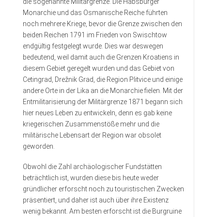
die sogenannte Militärgrenze. Die Habsburger
Monarchie und das Osmanische Reiche führten
noch mehrere Kriege, bevor die Grenze zwischen den
beiden Reichen 1791 im Frieden von Swischtow
endgültig festgelegt wurde. Dies war deswegen
bedeutend, weil damit auch die Grenzen Kroatiens in
diesem Gebiet geregelt wurden und das Gebiet von
Cetingrad, Drežnik Grad, die Region Plitvice und einige
andere Orte in der Lika an die Monarchie fielen. Mit der
Entmilitarisierung der Militärgrenze 1871 begann sich
hier neues Leben zu entwickeln, denn es gab keine
kriegerischen Zusammenstöße mehr und die
militärische Lebensart der Region war obsolet
geworden.
Obwohl die Zahl archäologischer Fundstätten
beträchtlich ist, wurden diese bis heute weder
gründlicher erforscht noch zu touristischen Zwecken
präsentiert, und daher ist auch über ihre Existenz
wenig bekannt. Am besten erforscht ist die Burgruine