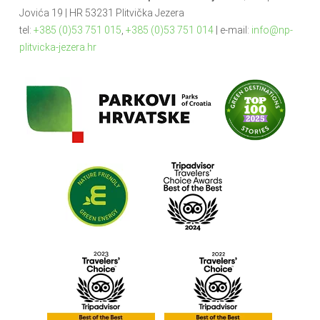
Jovića 19 | HR 53231 Plitvička Jezera
tel:
+385 (0)53 751 015
,
+385 (0)53 751 014
| e-mail:
info@np-
plitvicka-jezera.hr