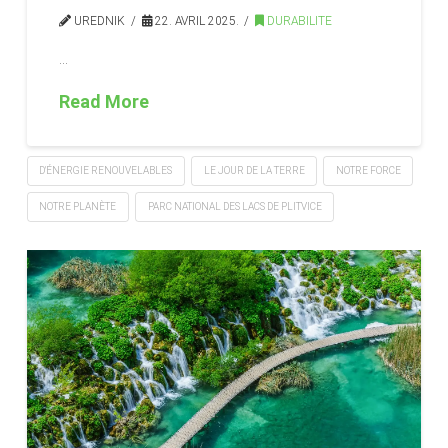
UREDNIK
22. AVRIL 2025.
DURABILITE
…
Read More
D'ÉNERGIE RENOUVELABLES
LE JOUR DE LA TERRE
NOTRE FORCE
NOTRE PLANÈTE
PARC NATIONAL DES LACS DE PLITVICE