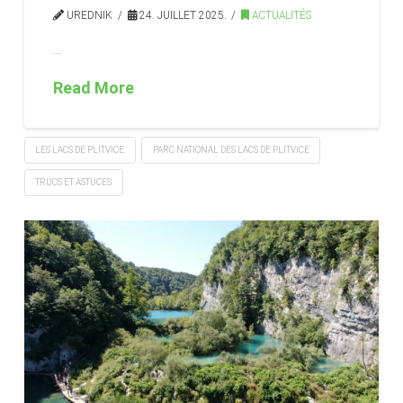
UREDNIK
24. JUILLET 2025.
ACTUALITÉS
…
Read More
LES LACS DE PLITVICE
PARC NATIONAL DES LACS DE PLITVICE
TRUCS ET ASTUCES