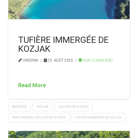
TUFIÈRE IMMERGÉE DE
KOZJAK
UREDNIK
25. AOÛT 2025.
NON CLASSIFIÉ(E)
…
Read More
BARRIÈRE
KOZJAK
LES LACS DE PLITVICE
PARC NATIONAL DES LACS DE PLITVICE
TUFIÈRE IMMERGÉE DE KOZJAK