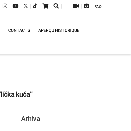
|
|
|
|
|
|
|
|
|
FAQ
CONTACTS
APERÇU HISTORIQUE
“lička kuća”
Arhiva