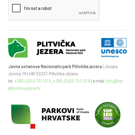
Javna ustanova Nacionalni park Plitvička jezera
| Josipa
Jovića 19 | HR 53231 Plitvička Jezera
tel:
+385 (0)53 751 015
,
+385 (0)53 751 014
| e-mail:
info@np-
plitvicka-jezera.hr