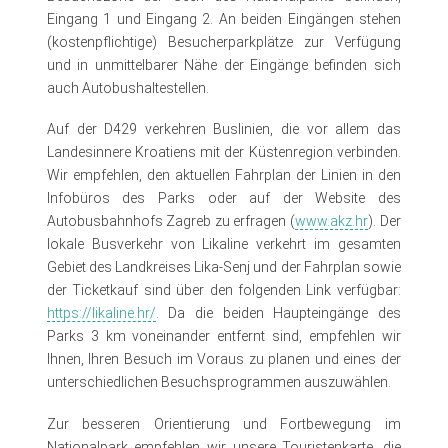
Eingang 1 und Eingang 2. An beiden Eingängen stehen
(kostenpflichtige) Besucherparkplätze zur Verfügung
und in unmittelbarer Nähe der Eingänge befinden sich
auch Autobushaltestellen.
Auf der D429 verkehren Buslinien, die vor allem das
Landesinnere Kroatiens mit der Küstenregion verbinden.
Wir empfehlen, den aktuellen Fahrplan der Linien in den
Infobüros des Parks oder auf der Website des
Autobusbahnhofs Zagreb zu erfragen (
www.akz.hr
). Der
lokale Busverkehr von Likaline verkehrt im gesamten
Gebiet des Landkreises Lika-Senj und der Fahrplan sowie
der Ticketkauf sind über den folgenden Link verfügbar:
https://likaline.hr/
. Da die beiden Haupteingänge des
Parks 3 km voneinander entfernt sind, empfehlen wir
Ihnen, Ihren Besuch im Voraus zu planen und eines der
unterschiedlichen Besuchsprogrammen auszuwählen.
Zur besseren Orientierung und Fortbewegung im
Nationalpark empfehlen wir unsere Touristenkarte, die