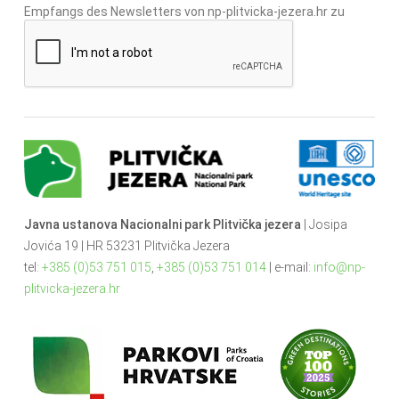
Empfangs des Newsletters von np-plitvicka-jezera.hr zu
Javna ustanova Nacionalni park Plitvička jezera
| Josipa
Jovića 19 | HR 53231 Plitvička Jezera
tel:
+385 (0)53 751 015
,
+385 (0)53 751 014
| e-mail:
info@np-
plitvicka-jezera.hr