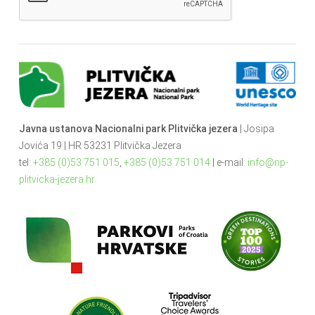
Javna ustanova Nacionalni park Plitvička jezera
| Josipa
Jovića 19 | HR 53231 Plitvička Jezera
tel:
+385 (0)53 751 015
,
+385 (0)53 751 014
| e-mail:
info@np-
plitvicka-jezera.hr