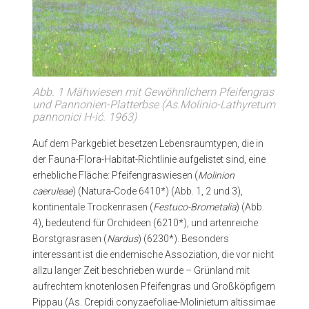
Abb. 1 Mähwiesen mit Gewöhnlichem Pfeifengras
und Pannonien-Platterbse (As.Molinio-Lathyretum
pannonici H-ić. 1963)
Auf dem Parkgebiet besetzen Lebensraumtypen, die in
der Fauna-Flora-Habitat-Richtlinie aufgelistet sind, eine
erhebliche Fläche: Pfeifengraswiesen (
Molinion
caeruleae
) (Natura-Code 6410*) (Abb. 1, 2 und 3),
kontinentale Trockenrasen (
Festuco-Brometalia
) (Abb.
4), bedeutend für Orchideen (6210*), und artenreiche
Borstgrasrasen (
Nardus
) (6230*). Besonders
interessant ist die endemische Assoziation, die vor nicht
allzu langer Zeit beschrieben wurde – Grünland mit
aufrechtem knotenlosen Pfeifengras und Großköpfigem
Pippau (As. Crepidi conyzaefoliae-Molinietum altissimae