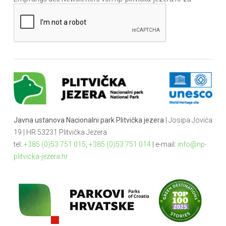
Javna ustanova Nacionalni park Plitvička jezera
| Josipa Jovića
19 | HR 53231 Plitvička Jezera
tel:
+385 (0)53 751 015
,
+385 (0)53 751 014
| e-mail:
info@np-
plitvicka-jezera.hr