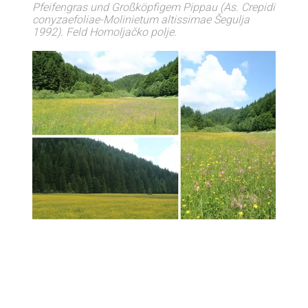
Pfeifengras und Großköpfigem Pippau (As. Crepidi
conyzaefoliae-Molinietum altissimae Šegulja
1992). Feld Homoljačko polje.