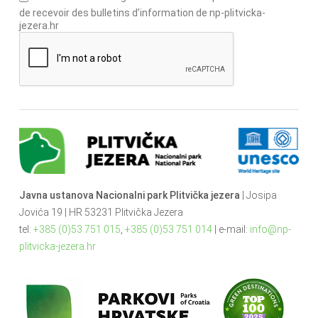
de recevoir des bulletins d’information de np-plitvicka-
jezera.hr
Javna ustanova Nacionalni park Plitvička jezera
| Josipa
Jovića 19 | HR 53231 Plitvička Jezera
tel:
+385 (0)53 751 015
,
+385 (0)53 751 014
| e-mail:
info@np-
plitvicka-jezera.hr