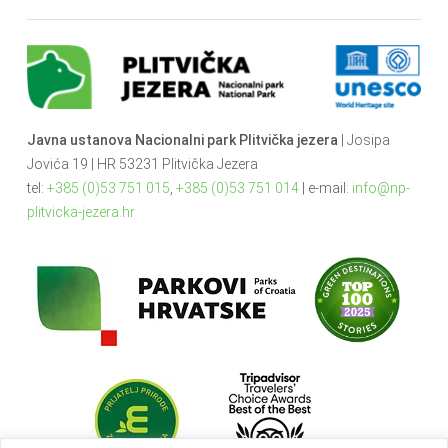
Javna ustanova Nacionalni park Plitvička jezera
| Josipa
Jovića 19 | HR 53231 Plitvička Jezera
tel:
+385 (0)53 751 015
,
+385 (0)53 751 014
| e-mail:
info@np-
plitvicka-jezera.hr