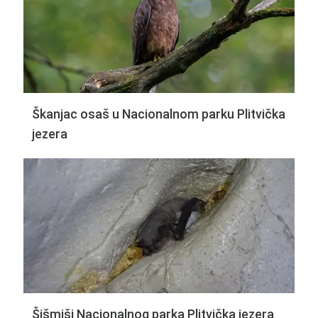
Škanjac osaš u Nacionalnom parku Plitvička
jezera
Šišmiši Nacionalnog parka Plitvička jezera