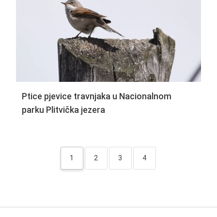
Ptice pjevice travnjaka u Nacionalnom
parku Plitvička jezera
1
2
3
4