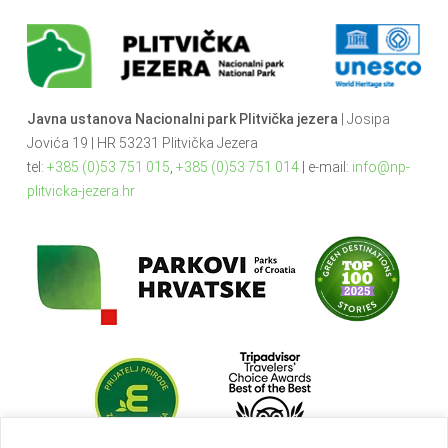
Javna ustanova Nacionalni park Plitvička jezera
| Josipa
Jovića 19 | HR 53231 Plitvička Jezera
tel:
+385 (0)53 751 015
,
+385 (0)53 751 014
| e-mail:
info@np-
plitvicka-jezera.hr