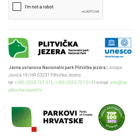
Javna ustanova Nacionalni park Plitvička jezera
| Josipa
Jovića 19 | HR 53231 Plitvička Jezera
tel:
+385 (0)53 751 015
,
+385 (0)53 751 014
| e-mail:
info@np-
plitvicka-jezera.hr