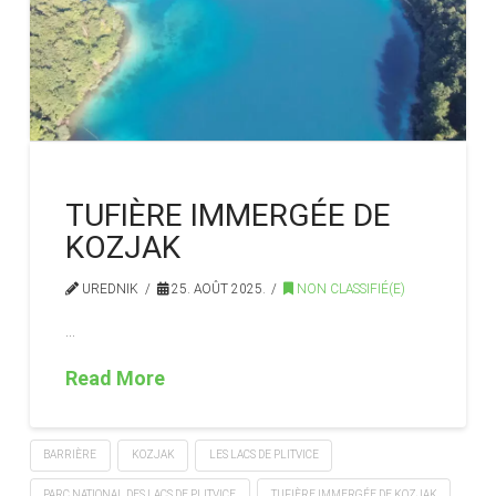
TUFIÈRE IMMERGÉE DE
KOZJAK
UREDNIK
25. AOÛT 2025.
NON CLASSIFIÉ(E)
…
Read More
BARRIÈRE
KOZJAK
LES LACS DE PLITVICE
PARC NATIONAL DES LACS DE PLITVICE
TUFIÈRE IMMERGÉE DE KOZJAK