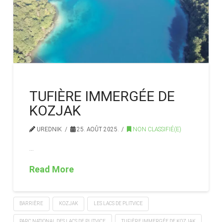
TUFIÈRE IMMERGÉE DE
KOZJAK
UREDNIK
25. AOÛT 2025.
NON CLASSIFIÉ(E)
…
Read More
BARRIÈRE
KOZJAK
LES LACS DE PLITVICE
PARC NATIONAL DES LACS DE PLITVICE
TUFIÈRE IMMERGÉE DE KOZJAK