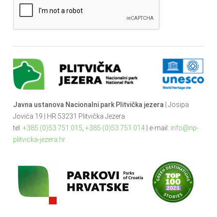
Javna ustanova Nacionalni park Plitvička jezera
| Josipa
Jovića 19 | HR 53231 Plitvička Jezera
tel:
+385 (0)53 751 015
,
+385 (0)53 751 014
| e-mail:
info@np-
plitvicka-jezera.hr