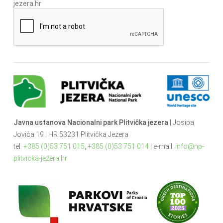
jezera.hr
Javna ustanova Nacionalni park Plitvička jezera
| Josipa
Jovića 19 | HR 53231 Plitvička Jezera
tel:
+385 (0)53 751 015
,
+385 (0)53 751 014
| e-mail:
info@np-
plitvicka-jezera.hr