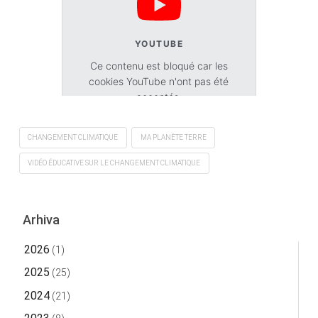
YOUTUBE
Ce contenu est bloqué car les
cookies YouTube n'ont pas été
acceptés.
Accepter les cookies
CHANGEMENT CLIMATIQUE
MA PLANÈTE TERRE
VIDÉO ÉDUCATIVE SUR LE CHANGEMENT CLIMATIQUE
Arhiva
2026
(1)
2025
(25)
2024
(21)