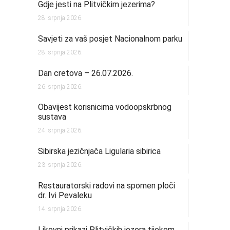
Gdje jesti na Plitvičkim jezerima?
28. srpnja 2026.
Savjeti za vaš posjet Nacionalnom parku
28. srpnja 2026.
Dan cretova – 26.07.2026.
26. srpnja 2026.
Obavijest korisnicima vodoopskrbnog
sustava
24. srpnja 2026.
Sibirska jezičnjača Ligularia sibirica
23. srpnja 2026.
Restauratorski radovi na spomen ploči
dr. Ivi Pevaleku
14. srpnja 2026.
Likovni prikazi Plitvičkih jezera tijekom