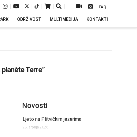
|
|
|
|
|
|
|
|
|
FAQ
PARK
ODRŽIVOST
MULTIMEDIJA
KONTAKTI
 planète Terre”
Novosti
Ljeto na Plitvičkim jezerima
28. srpnja 2026.