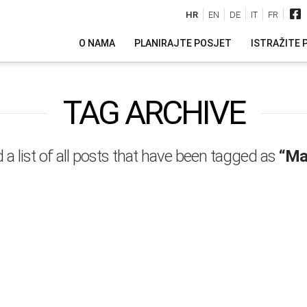
HR
EN
DE
IT
FR
O NAMA
PLANIRAJTE POSJET
ISTRAŽITE 
TAG ARCHIVE
d a list of all posts that have been tagged as
“Ma