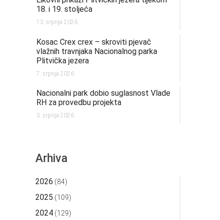
18. i 19. stoljeća
13. srpnja 2026.
Kosac Crex crex – skroviti pjevač
vlažnih travnjaka Nacionalnog parka
Plitvička jezera
7. srpnja 2026.
Nacionalni park dobio suglasnost Vlade
RH za provedbu projekta
3. srpnja 2026.
Arhiva
2026
(84)
2025
(109)
2024
(129)