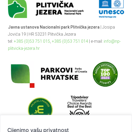
Javna ustanova Nacionalni park Plitvička jezera
| Josipa
Jovića 19 | HR 53231 Plitvička Jezera
tel:
+385 (0)53 751 015
,
+385 (0)53 751 014
| e-mail:
info@np-
plitvicka-jezera.hr
Cijenimo vašu privatnost