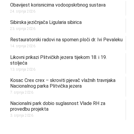
Obavijest korisnicima vodoopskrbnog sustava
24. srpnja 2026.
Sibirska jezičnjača Ligularia sibirica
23. srpnja 2026.
Restauratorski radovi na spomen ploči dr. Ivi Pevaleku
14. srpnja 2026.
Likovni prikazi Plitvičkih jezera tijekom 18. i 19.
stoljeća
13. srpnja 2026.
Kosac Crex crex – skroviti pjevač vlažnih travnjaka
Nacionalnog parka Plitvička jezera
7. srpnja 2026.
Nacionalni park dobio suglasnost Vlade RH za
provedbu projekta
3. srpnja 2026.