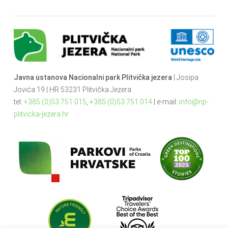
Javna ustanova Nacionalni park Plitvička jezera
| Josipa
Jovića 19 | HR 53231 Plitvička Jezera
tel:
+385 (0)53 751 015
,
+385 (0)53 751 014
| e-mail:
info@np-
plitvicka-jezera.hr