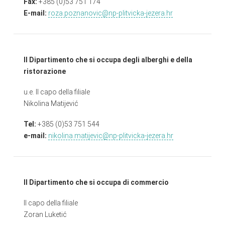
Fax:
+385 (0)53 751 174
E-mail:
roza.poznanovic@np-plitvicka-jezera.hr
Il Dipartimento che si occupa degli alberghi e della
ristorazione
u.e. Il capo della filiale
Nikolina Matijević
Tel:
+385 (0)53 751 544
e-mail:
nikolina.matijevic@np-plitvicka-jezera.hr
Il Dipartimento che si occupa di commercio
Il capo della filiale
Zoran Luketić