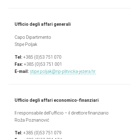
Ufficio degli affari generali
Capo Dipartimento
Stipe Poljak
Tel:
+385 (0)53 751 070
Fax:
+385 (0)53 751 001
E-mail:
stipe.poljak@np-plitvicka-jezera.hr
Ufficio degli affari economico-finanziari
Il responsabile dell’ufficio – il direttore finanziario
Roža Poznanović
Tel:
+385 (0)53 751 079