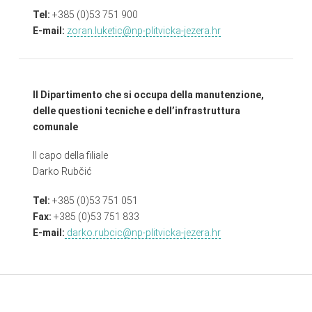
Tel:
+385 (0)53 751 900
E-mail:
zoran.luketic@np-plitvicka-jezera.hr
Il Dipartimento che si occupa della manutenzione,
delle questioni tecniche e dell’infrastruttura
comunale
Il capo della filiale
Darko Rubčić
Tel:
+385 (0)53 751 051
Fax:
+385 (0)53 751 833
E-mail:
darko.rubcic
@np-plitvicka-jezera.hr