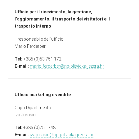
Ufficio per il ricevimento, la gestione,
l’aggiornamento, il trasporto dei visitatori e il
trasporto interno
Il responsabile dell’ufficio
Mario Ferderber
Tel:
+385 (0)53 751 172
E-mail:
mario.ferderber@np-plitvicka-jezera.hr
Ufficio marketing e vendite
Capo Dipartimento
Iva Jurašin
Tel:
+385 (0)751 748
E-mail:
iva.jurasin@np-plitvicka-jezera.hr