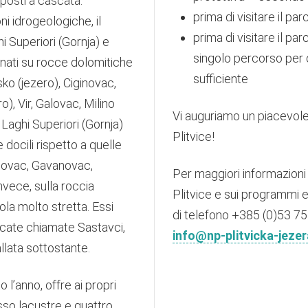
sposti a cascata.
prima di visitare il pa
i idrogeologiche, il
prima di visitare il par
i Superiori (Gornja) e
singolo percorso per
i, nati su rocce dolomitiche
sufficiente
o (jezero), Ciginovac,
o), Vir, Galovac, Milino
Vi auguriamo un piacevole
 Laghi Superiori (Gornja)
Plitvice!
 docili rispetto a quelle
lanovac, Gavanovac,
Per maggiori informazioni 
vece, sulla roccia
Plitvice e sui programmi e
ola molto stretta. Essi
di telefono +385 (0)53 75
scate chiamate Sastavci,
info@np-plitvicka-jezer
llata sottostante.
 l’anno, offre ai propri
sso lacustre e quattro