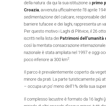
della natura: da qui la sua istituzione a
primo p
Croazia
, avvenuta ufficialmente l’8 aprile 194
sedimentazione
del calcare, responsabile de
barriere tufacee e dei laghi, rappresenta un
va
Per questo motivo i Laghi di Plitvice, il 26 ott
iscritti nella lista dei
Patrimoni dell’umanità
così la meritata consacrazione internazionale.
nazionale è stata ampliata nel 1997 e oggi oc
2
poco inferiore ai 300 km
.
Il parco è prevalentemente coperto da vegeta
minore da prati. La parte turisticamente più a
– occupa un po’ meno dell’1% della sua superf
Il complesso lacustre è formato da 16 laghi (