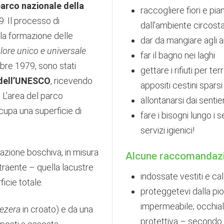
arco nazionale della
raccogliere fiori e pia
9. Il processo di
dall’ambiente circost
lla formazione delle
dar da mangiare agli a
lore unico e universale
.
far il bagno nei laghi
obre 1979, sono stati
gettare i rifiuti per ter
 dell’UNESCO
, ricevendo
appositi cestini spars
 L’area del parco
allontanarsi dai sentie
cupa una superficie di
fare i bisogni lungo i s
servizi igienici!
zione boschiva, in misura
Alcune raccomandazion
ttraente – quella lacustre
indossate vestiti e ca
icie totale.
proteggetevi dalla pio
impermeabile; occhiali
jezera
in croato) e da una
protettiva – secondo 