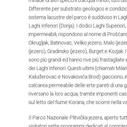
miriade di altri specchi d’acqua minori, tutti di
Differente per substrato geologico e condizion
sistema lacustre del parco è suddiviso in Lagh
Laghi Inferiori (Donja). I dodici Laghi Superior
impermeabili, rispondono al nome di Prošćansk
Okrugljak, Batinovac, Veliko jezero, Malo (jezer
(jezero), Gradinsko (jezero), Burget e Kozjak. I
sono più grandi ed hanno rive più frastagliate e
dei Laghi Inferiori. Questi ultimi (chiamati Mi
Kaluđerovac e Novakovića Brod) giacciono, in
calcarea permeabile delle erte pareti di una g
riversano la loro acqua, tramite imponenti ca
sul letto del fiume Korana, che scorre nella va
Il Parco Nazionale Plitvička jezera, aperto tutto
visitatori sette programmi dedicati al comple