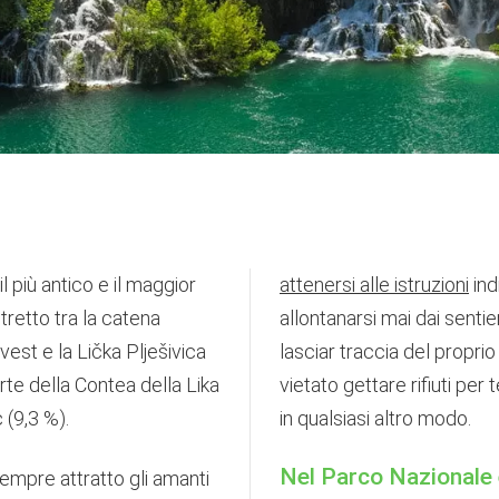
il più antico e il maggior
attenersi alle istruzioni
ind
tretto tra la catena
allontanarsi mai dai sentie
st e la Lička Plješivica
lasciar traccia del propri
te della Contea della Lika
vietato gettare rifiuti per
 (9,3 %).
in qualsiasi altro modo.
Nel Parco Nazionale 
sempre attratto gli amanti