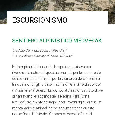
ESCURSIONISMO
SENTIERO ALPINISTICO MEDVEĐAK
“…ad lapidem, qui vocatur Pes Ursi”
“…al confine chiamato il Piede dell’Orso”
Nei tempi antichi, quando il popolo ammirava con
riverenza la natura di questa zona, sia per le sue foreste
dense e impraticabili, sia per la vicinanza della frontiera
tra due mondi, gli fu dato il nome di “Giardino diabolico”
(“Vražji vrtal”). Questo luogo isolato e sconosciuto dove
si narravano le leggende della Regina Nera (Crna
Kraljica), delle ninfe dei laghi, degli inverni rigidi, di robusti
montanari e di animali del bosco, mantenne questo
nome fino all’inizio dell’Ottocento. Verso la fine del