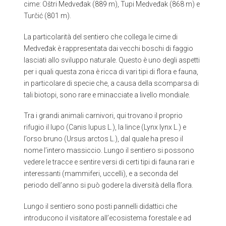
cime: Oštri Medveđak (889 m), Tupi Medveđak (868 m) e
Turčić (801 m).
La particolarità del sentiero che collega le cime di
Medveđak è rappresentata dai vecchi boschi di faggio
lasciati allo sviluppo naturale. Questo è uno degli aspetti
per i quali questa zona è ricca di vari tipi di flora e fauna,
in particolare di specie che, a causa della scomparsa di
tali biotopi, sono rare e minacciate a livello mondiale.
Tra i grandi animali carnivori, qui trovano il proprio
rifugio il lupo (Canis lupus L.), la lince (Lynx lynx L.) e
l’orso bruno (Ursus arctos L.), dal quale ha preso il
nome l’intero massiccio. Lungo il sentiero si possono
vedere le tracce e sentire versi di certi tipi di fauna rari e
interessanti (mammiferi, uccelli), e a seconda del
periodo dell’anno si può godere la diversità della flora.
Lungo il sentiero sono posti pannelli didattici che
introducono il visitatore all’ecosistema forestale e ad