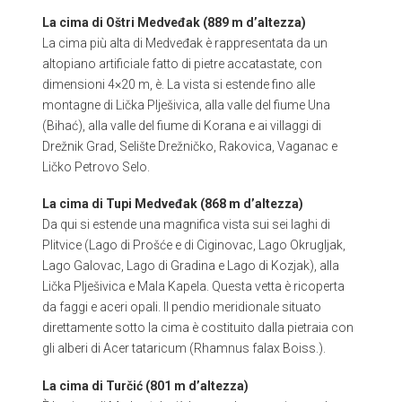
La cima di Oštri Medveđak (889 m d’altezza)
La cima più alta di Medveđak è rappresentata da un
altopiano artificiale fatto di pietre accatastate, con
dimensioni 4×20 m, è. La vista si estende fino alle
montagne di Lička Plješivica, alla valle del fiume Una
(Bihać), alla valle del fiume di Korana e ai villaggi di
Drežnik Grad, Selište Drežničko, Rakovica, Vaganac e
Ličko Petrovo Selo.
La cima di Tupi Medveđak (868 m d’altezza)
Da qui si estende una magnifica vista sui sei laghi di
Plitvice (Lago di Prošće e di Ciginovac, Lago Okrugljak,
Lago Galovac, Lago di Gradina e Lago di Kozjak), alla
Lička Plješivica e Mala Kapela. Questa vetta è ricoperta
da faggi e aceri opali. Il pendio meridionale situato
direttamente sotto la cima è costituito dalla pietraia con
gli alberi di Acer tataricum (Rhamnus falax Boiss.).
La cima di Turčić (801 m d’altezza)