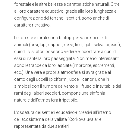
forestale e le altre bellezze e caratteristiche naturali. Oltre
al loro carattere educativo, grazie alla loro lunghezza e
configurazione del terreno i sentieri, sono anche di
carattere ricreativo.
Le foreste e i prati sono biotopi per varie specie di
animali (orsi, lupi, caprioli, cervi, linci, gatti selvatici, ecc.),
quindi i visitatori possono vedere e incontrare alcuni di
essi durante la loro passeggiata. Non meno interessanti
sono le tracce da loro lasciate (impronte, escrementi,
ecc.). Una vera e propria atmosfera si avrà grazie al
canto degli uccelli (piciformi, uccelli canori), che in
simbiosi con il rumore del vento e il fruscio inevitabile dei
rami degli alberi secolari, compone una sinfonia
naturale dall’atmosfera irripetibile.
L’ossatura dei sentieri educativo-ricreativi all’interno
dell’ecosistema della vallata “Čorkova uvala” è
rappresentata da due sentieri: