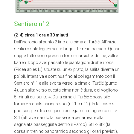
Sentiero n° 2
(2-4) circa 1 ora e 30 minuti
Dall’incrocio al punto 2 fino alla cima di Turčić. All’inizio il
sentiero sale leggermente lungo il terreno carsico. Quasi
dappertutto sono presenti forme carsiche: doline, valli e
karren. Dopo aver passato le piantagioni di abeti rossi
(Picea abies L.) situate su un ex prato, la salita diventa un
po’ più intensiva e continua fino al collegamento con il
Sentiero n° 1 e alla svolta verso la cima di Turčić (punto
4). La salita verso questa cima non è dura, e ci vogliono
5 minuti dal punto 4. Dalla cima di Turčić è possibile
tornare a qualsiasi ingresso (n° 1 o n° 2). In tal caso si
può scegliere tra i seguenti collegamenti: Ingresso n° ->
St1 (attraversando la passerella per arrivare alla
segnalata passeggiata dentro il Parco), St1->St2 (la
corsa in trenino panoramico secondo gli orari previsti),