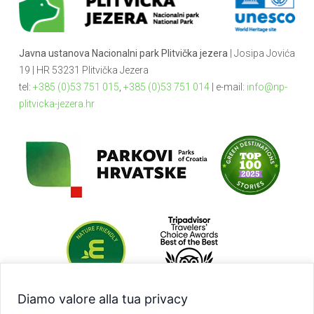
Javna ustanova Nacionalni park Plitvička jezera
| Josipa Jovića
19 | HR 53231 Plitvička Jezera
tel:
+385 (0)53 751 015
,
+385 (0)53 751 014
| e-mail:
info@np-
plitvicka-jezera.hr
Diamo valore alla tua privacy