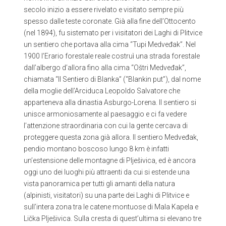
secolo inizio a essere rivelato e visitato sempre più
spesso dalle teste coronate. Già alla fine dell’Ottocento
(nel 1894), fu sistemato per i visitatori dei Laghi di Plitvice
un sentiero che portava alla cima “Tupi Medveđak”. Nel
1900 l’Erario forestale reale costruì una strada forestale
dall’albergo d’allora fino alla cima “Oštri Medveđak”,
chiamata “Il Sentiero di Blanka” (“Blankin put”), dal nome
della moglie dell’Arciduca Leopoldo Salvatore che
apparteneva alla dinastia Asburgo-Lorena. Il sentiero si
unisce armoniosamente al paesaggio e ci fa vedere
l’attenzione straordinaria con cui la gente cercava di
proteggere questa zona già allora. Il sentiero Medveđak,
pendio montano boscoso lungo 8 km è infatti
un’estensione delle montagne di Plješivica, ed è ancora
oggi uno dei luoghi più attraenti da cui si estende una
vista panoramica per tutti gli amanti della natura
(alpinisti, visitatori) su una parte dei Laghi di Plitvice e
sull’intera zona tra le catene montuose di Mala Kapela e
Lička Plješivica. Sulla cresta di quest’ultima si elevano tre