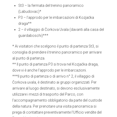
St3 – la fermata del trenino panoramico
(Labudovac)*
P3 – l’approdo per le imbarcazioni di Kozjačka
draga**
2 – il villaggio di Čorkova Uvala (davanti alla casa del
guardaboschi)***
* Ai visitatori che scelgono il punto di partenza St3, si
consiglia di prendere il trenino panoramico per arrivare
al punto di partenza.
** Il punto di partenza P3 si trova nel Kozjačka draga,
dove vi è anche l’approdo per le imbarcazioni.
***Il punto di partenza o di arrivo n° 2, il villaggio di
Čorkova uvala, è destinato ai gruppi organizzati. Per
arrivare al luogo destinato, si devono esclusivamente
utilizzare i mezzi di trasporto del Parco, con
l’accompagnamento obbligatorio da parte del custode
della natura. Per prenotare una visita panoramica si
prega di contattare preventivamente l’Ufficio vendite del