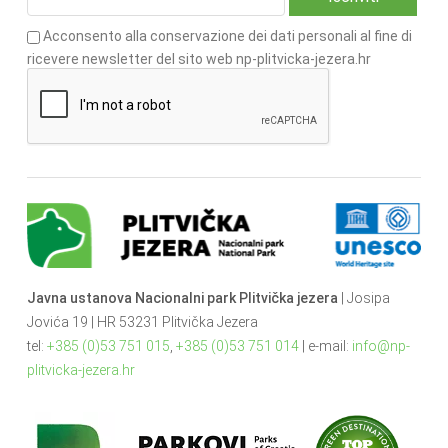
Acconsento alla conservazione dei dati personali al fine di
ricevere newsletter del sito web np-plitvicka-jezera.hr
Javna ustanova Nacionalni park Plitvička jezera
| Josipa
Jovića 19 | HR 53231 Plitvička Jezera
tel:
+385 (0)53 751 015
,
+385 (0)53 751 014
| e-mail:
info@np-
plitvicka-jezera.hr