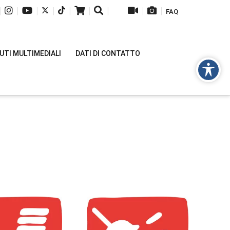
|
|
|
|
|
|
|
|
|
FAQ
TI MULTIMEDIALI
DATI DI CONTATTO