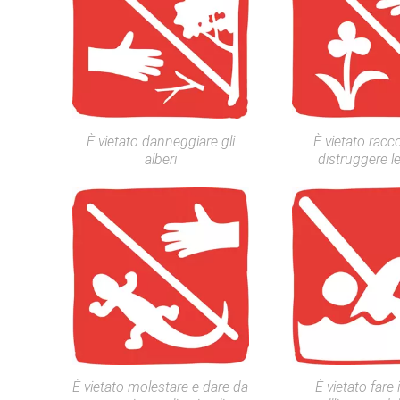
È vietato danneggiare gli
È vietato racc
alberi
distruggere l
È vietato molestare e dare da
È vietato fare