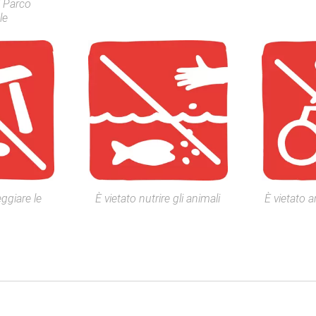
el Parco
le
ggiare le
È vietato nutrire gli animali
È vietato a