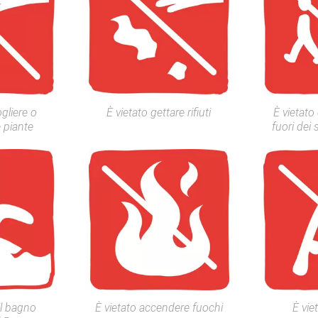
ogliere o
È vietato gettare rifiuti
È vietato
e piante
fuori dei 
 il bagno
È vietato accendere fuochi
È vie