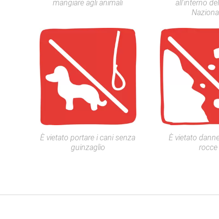
mangiare agli animali
all’interno d
Naziona
È vietato portare i cani senza
È vietato danne
guinzaglio
rocce