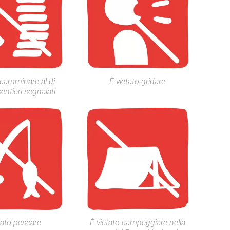
 camminare al di
È vietato gridare
sentieri segnalati
tato pescare
È vietato campeggiare nella