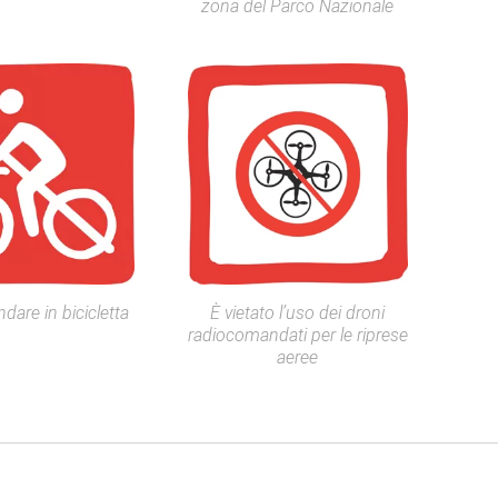
zona del Parco Nazionale
ndare in bicicletta
È vietato l’uso dei droni
radiocomandati per le riprese
aeree