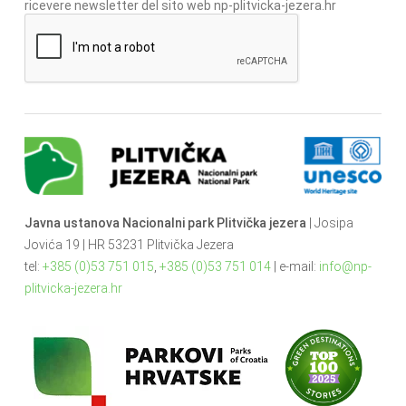
ricevere newsletter del sito web np-plitvicka-jezera.hr
Javna ustanova Nacionalni park Plitvička jezera
| Josipa
Jovića 19 | HR 53231 Plitvička Jezera
tel:
+385 (0)53 751 015
,
+385 (0)53 751 014
| e-mail:
info@np-
plitvicka-jezera.hr