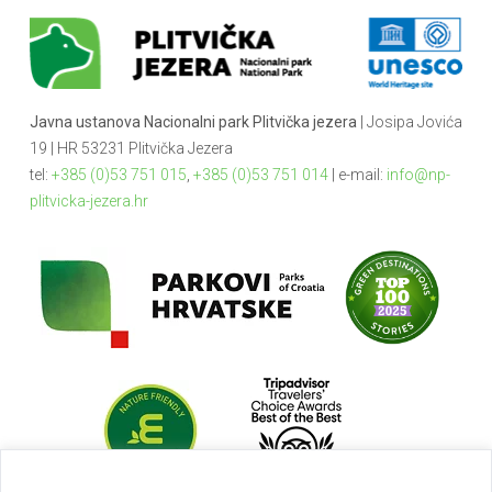
Javna ustanova Nacionalni park Plitvička jezera
| Josipa Jovića
19 | HR 53231 Plitvička Jezera
tel:
+385 (0)53 751 015
,
+385 (0)53 751 014
| e-mail:
info@np-
plitvicka-jezera.hr