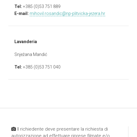
Tel:
+385 (0)53 751 889
E-mail:
mihovil.rosandic@np-plitvicka-jezera.hr
Lavanderia
Snježana Mandić
Tel:
+385 (0)53 751 040
Il richiedente deve presentare la richiesta di
autorizzazione ad effettuare riprese filmate e/o