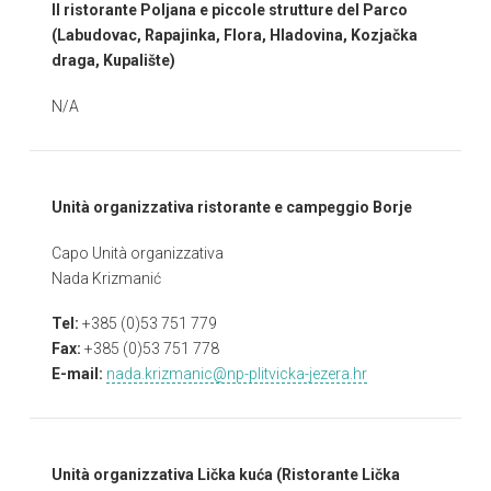
Il ristorante Poljana e piccole strutture del Parco
(Labudovac, Rapajinka, Flora, Hladovina, Kozjačka
draga, Kupalište)
N/A
Unità organizzativa ristorante e campeggio Borje
Capo Unità organizzativa
Nada Krizmanić
Tel:
+385 (0)53 751 779
Fax:
+385 (0)53 751 778
E-mail:
nada.krizmanic@np-plitvicka-jezera.hr
Unità organizzativa Lička kuća (Ristorante Lička