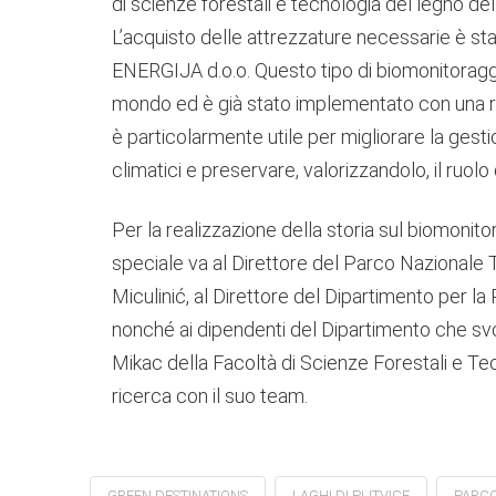
di scienze forestali e tecnologia del legno dell
L’acquisto delle attrezzature necessarie è st
ENERGIJA d.o.o. Questo tipo di biomonitoraggi
mondo ed è già stato implementato con una ret
è particolarmente utile per migliorare la ges
climatici e preservare, valorizzandolo, il ruol
Per la realizzazione della storia sul biomonito
speciale va al Direttore del Parco Nazionale 
Miculinić, al Direttore del Dipartimento per la
nonché ai dipendenti del Dipartimento che svol
Mikac della Facoltà di Scienze Forestali e Te
ricerca con il suo team.
GREEN DESTINATIONS
LAGHI DI PLITVICE
PARCO