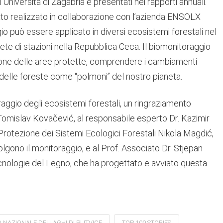
’Università di Zagabria e presentati nei rapporti annuali.
ato realizzato in collaborazione con l’azienda ENSOLX
o può essere applicato in diversi ecosistemi forestali nel
e di stazioni nella Repubblica Ceca. Il biomonitoraggio
tione delle aree protette, comprendere i cambiamenti
o delle foreste come “polmoni” del nostro pianeta.
raggio degli ecosistemi forestali, un ringraziamento
Tomislav Kovačević, al responsabile esperto Dr. Kazimir
 Protezione dei Sistemi Ecologici Forestali Nikola Magdić,
gono il monitoraggio, e al Prof. Associato Dr. Stjepan
cnologie del Legno, che ha progettato e avviato questa
 NAZIONALE DEI LAGHI DI PLITVICE
TOP 100 STORIES