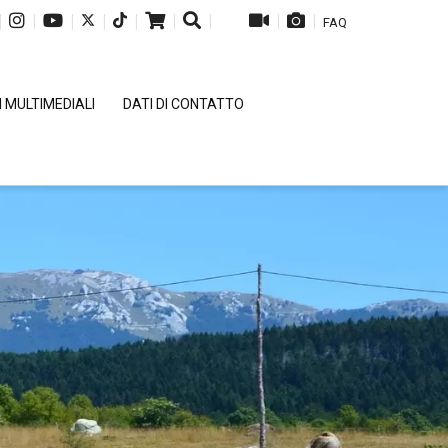
|
|
|
|
|
|
|
|
|
FAQ
 MULTIMEDIALI
DATI DI CONTATTO