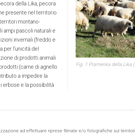
ecora della Lika, pecora
ne presente nel territorio
territori montano-
li ampi pascoli naturali e
zioni invernali (freddo e
 per l’unicità del
uzione di prodotti animali
Fig. 1 Pramenka della Lika 
prodotti (carne di agnello
ntributo a impedire la
 erbose e la possibilità
izzazione ad effettuare riprese filmate e/o fotografiche sul territor