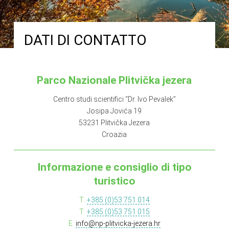
DATI DI CONTATTO
Parco Nazionale Plitvička jezera
Centro studi scientifici “Dr. Ivo Pevalek”
Josipa Jovića 19
53231 Plitvička Jezera
Croazia
Informazione e consiglio di tipo
turistico
T:
+385 (0)53 751 014
T:
+385 (0)53 751 015
E:
info@np-plitvicka-jezera.hr